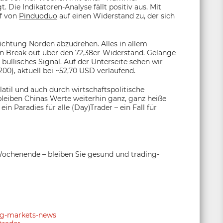
t. Die Indikatoren-Analyse fällt positiv aus. Mit
uf von
Pinduoduo
auf einen Widerstand zu, der sich
 Richtung Norden abzudrehen. Alles in allem
en Break out über den 72,38er-Widerstand. Gelänge
bullisches Signal. Auf der Unterseite sehen wir
0), aktuell bei ~52,70 USD verlaufend.
atil und auch durch wirtschaftspolitische
leiben Chinas Werte weiterhin ganz, ganz heiße
n Paradies für alle (Day)Trader – ein Fall für
Wochenende – bleiben Sie gesund und trading-
ing-markets-news