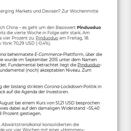
 Emerging Markets und Devisen? Zur Wochenmitte
ach China – es geht um den Basiswert
Pinduoduo
ts die vierte Woche in Folge sehr stark. Am
 vier Prozent zu.
Pinduoduo
am Freitag, 18.
 York
: 70,29 USD (-0,4%).
ina
beheimatete
E-Commerce
-Plattform, über die
Sie wurde im September 2015 unter dem Namen
et. Fundamental betrachtet liegt die
Pinduoduo
-
fundamental (noch) akzeptablen Niveau. Zum
 der bislang strikten
Corona-Lockdown
-Politik in
ck auf die Agenda der Investoren.
 August bei einem Kurs von 51,21 USD besprochen
wies dabei auf den damaligen Widerstand ~55,40
8 Prozent gestiegen.
n
Abwärtstrendkanal
konsolidierten die
rde vor vier Wochen mit einer
»Hammer«
-