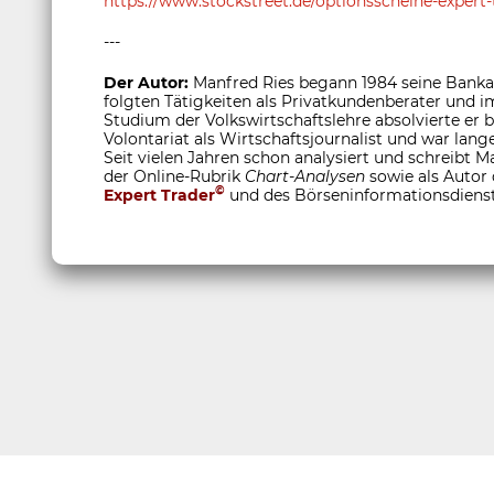
https://www.stockstreet.de/optionsscheine-expert-
---
Der Autor:
Manfred Ries begann 1984 seine Bankau
folgten Tätigkeiten als Privatkundenberater und
Studium der Volkswirtschaftslehre absolvierte er
Volontariat als Wirtschaftsjournalist und war lange
Seit vielen Jahren schon analysiert und schreibt M
der Online-Rubrik
Chart-Analysen
sowie als Autor
©
Expert Trader
und des Börseninformationsdiens