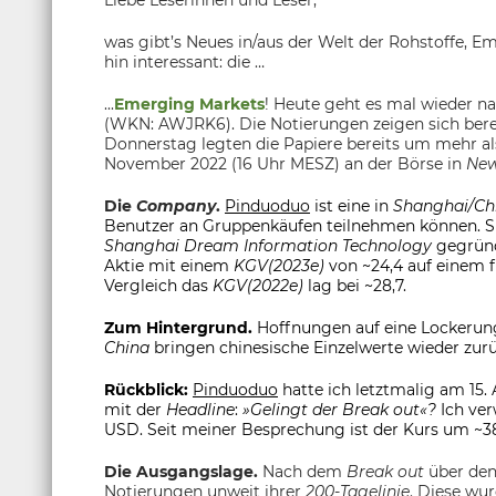
was gibt’s Neues in/aus der Welt der Rohstoffe,
hin interessant: die …
...
Emerging Markets
! Heute geht es mal wieder n
(WKN: AWJRK6). Die Notierungen zeigen sich berei
Donnerstag legten die Papiere bereits um mehr als
November 2022 (16 Uhr MESZ) an der Börse in
New
Die
Company
.
Pinduoduo
ist eine in
Shanghai/Ch
Benutzer an Gruppenkäufen teilnehmen können. 
Shanghai Dream Information Technology
gegründ
Aktie mit einem
KGV(2023e)
von ~24,4 auf einem 
Vergleich das
KGV(2022e)
lag bei ~28,7.
Zum Hintergrund.
Hoffnungen auf eine Lockerung
China
bringen chinesische Einzelwerte wieder zurü
Rückblick:
Pinduoduo
hatte ich letztmalig am 15.
mit der
Headline
:
»Gelingt der Break out«?
Ich ver
USD. Seit meiner Besprechung ist der Kurs um ~3
Die Ausgangslage.
Nach dem
Break out
über de
Notierungen unweit ihrer
200-Tagelinie
. Diese wu