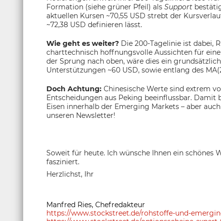
Formation (siehe grüner Pfeil) als
Support
bestätig
aktuellen Kursen ~70,55 USD strebt der Kursverla
~72,38 USD definieren lässt.
Wie geht es weiter?
Die 200-Tagelinie ist dabei,
charttechnisch hoffnungsvolle Aussichten für ein
der Sprung nach oben, wäre dies ein grundsätzlich 
Unterstützungen ~60 USD, sowie entlang des MA(20
Doch Achtung:
Chinesische Werte sind extrem vol
Entscheidungen aus Peking beeinflussbar. Damit b
Eisen innerhalb der Emerging Markets – aber auch ei
unseren Newsletter!
Soweit für heute. Ich wünsche Ihnen ein schönes 
fasziniert.
Herzlichst, Ihr
Manfred Ries, Chefredakteur
https://www.stockstreet.de/rohstoffe-und-emerg