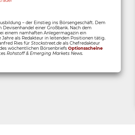
trader
sbildung – der Einstieg ins Börsengeschäft. Dem
 im Devisenhandel einer Großbank. Nach dem
 bei einem namhaften Anlegermagazin ein
 Jahre als Redakteur in leitenden Positionen tätig.
anfred Ries für
Stockstreet.de
als Chefredakteur
 des wöchentlichen Börsenbriefs
Optionsscheine
tes
Rohstoff &
Emerging Markets News.