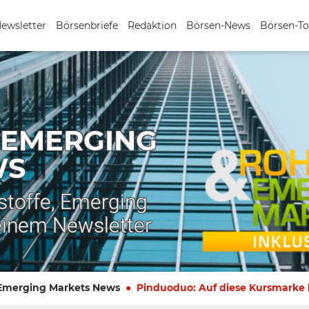
Newsletter
Börsenbriefe
Redaktion
Börsen-News
Börsen-To
 EMERGING
WS
stoffe, Emerging
einem Newsletter
 Emerging Markets News
Pinduoduo: Auf diese Kursmarke