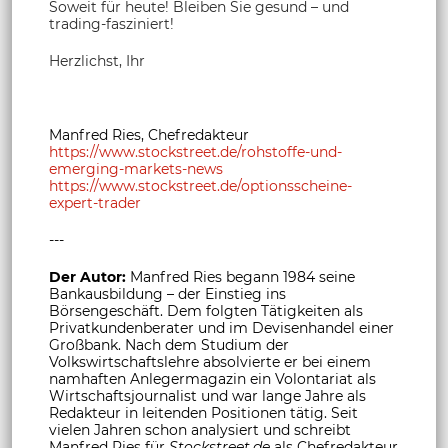
Soweit für heute! Bleiben Sie gesund – und
trading-fasziniert!
Herzlichst, Ihr
Manfred Ries, Chefredakteur
https://www.stockstreet.de/rohstoffe-und-
emerging-markets-news
https://www.stockstreet.de/optionsscheine-
expert-trader
---
Der Autor:
Manfred Ries begann 1984 seine
Bankausbildung – der Einstieg ins
Börsengeschäft. Dem folgten Tätigkeiten als
Privatkundenberater und im Devisenhandel einer
Großbank. Nach dem Studium der
Volkswirtschaftslehre absolvierte er bei einem
namhaften Anlegermagazin ein Volontariat als
Wirtschaftsjournalist und war lange Jahre als
Redakteur in leitenden Positionen tätig. Seit
vielen Jahren schon analysiert und schreibt
Manfred Ries für
Stockstreet.de
als Chefredakteur