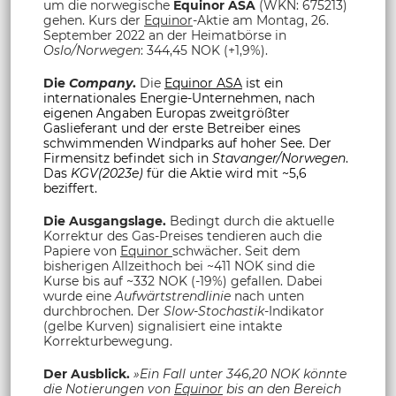
um die norwegische
Equinor ASA
(WKN: 675213)
gehen. Kurs der
Equinor
-Aktie am Montag, 26.
September 2022 an der Heimatbörse in
Oslo/Norwegen
: 344,45 NOK (+1,9%).
Die
Company
.
Die
Equinor ASA
ist ein
internationales Energie-Unternehmen, nach
eigenen Angaben Europas zweitgrößter
Gaslieferant und der erste Betreiber eines
schwimmenden Windparks auf hoher See. Der
Firmensitz befindet sich in
Stavanger/Norwegen
.
Das
KGV(2023e)
für die Aktie wird mit ~5,6
beziffert.
Die Ausgangslage.
Bedingt durch die aktuelle
Korrektur des Gas-Preises tendieren auch die
Papiere von
Equinor
schwächer. Seit dem
bisherigen Allzeithoch bei ~411 NOK sind die
Kurse bis auf ~332 NOK (-19%) gefallen. Dabei
wurde eine
Aufwärtstrendlinie
nach unten
durchbrochen. Der
Slow-Stochastik
-Indikator
(gelbe Kurven) signalisiert eine intakte
Korrekturbewegung.
Der Ausblick.
»Ein Fall unter 346,20 NOK könnte
die Notierungen von
Equinor
bis an den Bereich