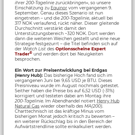
ihrer 200-Tagelinie zurückbringen«
, so unsere
Einschätzung zu
Equinor
vom vergangenen 9.
September. Genau dieses Szenario ist nun
eingetreten – und die
200-Tagelinie
, aktuell bei
317 NOK verlaufend, rückt näher. Dieser gleitende
Durchschnitt verstärkt damit den
Unterstützungsbereich ~320 NOK. Dort werden
dann die weiteren Weichen gestellt und eine neue
Strategie festgezurrt – die Titel befinden sich auf
der
Watch List
des
Optionsscheine Expert
©
Trader
und werden dort bei Neuigkeiten
besprochen.
Ein Wort zur Preisentwicklung bei Erdgas
(Henry Hub):
Das bisherige Hoch fand sich im
vergangenen Juni bei 9,65 USD je BTU. Dieses
Preisniveau wurde im August nochmals getestet.
Seither haben die Preise bis auf 6,52 USD (-31%)
korrigiert und testeten dabei am Montag ihre
200-Tagelinie.
Im Abendhandel notiert
Henry Hub
Natural Gas
wieder oberhalb des
MA(200)
.
Charttechnisch ist das kräftige Minus vom
bisherigen Monat jedoch kritisch zu bewerten –
ein weiterer Rückschlag bis in den Bereich der
Aufwärtstrendlinie sollte einkalkuliert werden.