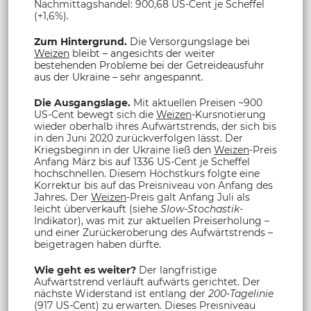
Nachmittagshandel: 900,68 US-Cent je Scheffel
(+1,6%).
Zum Hintergrund.
Die Versorgungslage bei
Weizen
bleibt – angesichts der weiter
bestehenden Probleme bei der Getreideausfuhr
aus der Ukraine – sehr angespannt.
Die Ausgangslage.
Mit aktuellen Preisen ~900
US-Cent bewegt sich die
Weizen
-Kursnotierung
wieder oberhalb ihres Aufwärtstrends, der sich bis
in den Juni 2020 zurückverfolgen lässt. Der
Kriegsbeginn in der Ukraine ließ den
Weizen
-Preis
Anfang März bis auf 1336 US-Cent je Scheffel
hochschnellen. Diesem Höchstkurs folgte eine
Korrektur bis auf das Preisniveau von Anfang des
Jahres. Der
Weizen
-Preis galt Anfang Juli als
leicht überverkauft (siehe
Slow-Stochastik
-
Indikator), was mit zur aktuellen Preiserholung –
und einer Zurückeroberung des Aufwärtstrends –
beigetragen haben dürfte.
Wie geht es weiter?
Der langfristige
Aufwärtstrend verläuft aufwärts gerichtet. Der
nächste Widerstand ist entlang der
200-Tagelinie
(917 US-Cent) zu erwarten. Dieses Preisniveau