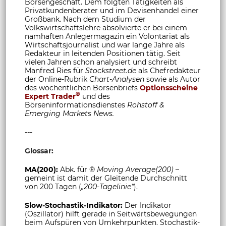
Börsengeschäft. Dem folgten Tätigkeiten als
Privatkundenberater und im Devisenhandel einer
Großbank. Nach dem Studium der
Volkswirtschaftslehre absolvierte er bei einem
namhaften Anlegermagazin ein Volontariat als
Wirtschaftsjournalist und war lange Jahre als
Redakteur in leitenden Positionen tätig. Seit
vielen Jahren schon analysiert und schreibt
Manfred Ries für
Stockstreet.de
als Chefredakteur
der Online-Rubrik
Chart-Analysen
sowie als Autor
des wöchentlichen Börsenbriefs
Optionsscheine
©
Expert Trader
und des
Börseninformationsdienstes
Rohstoff &
Emerging Markets News.
---
Glossar:
MA(200):
Abk. für ®
Moving Average(200)
–
gemeint ist damit der Gleitende Durchschnitt
von 200 Tagen (
„200-Tagelinie“
).
Slow-Stochastik-Indikator:
Der Indikator
(Oszillator) hilft gerade in Seitwärtsbewegungen
beim Aufspüren von Umkehrpunkten. Stochastik-