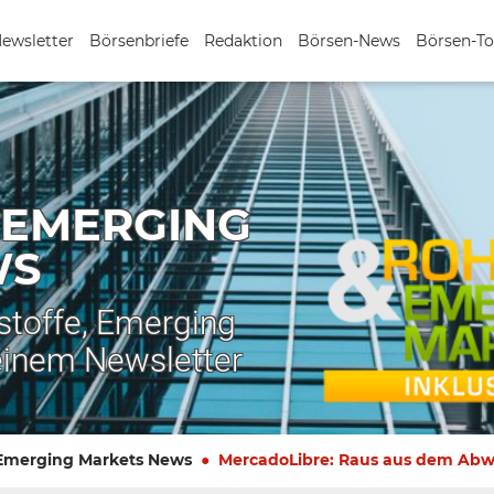
Newsletter
Börsenbriefe
Redaktion
Börsen-News
Börsen-To
 EMERGING
WS
stoffe, Emerging
einem Newsletter
 Emerging Markets News
MercadoLibre: Raus aus dem Abw