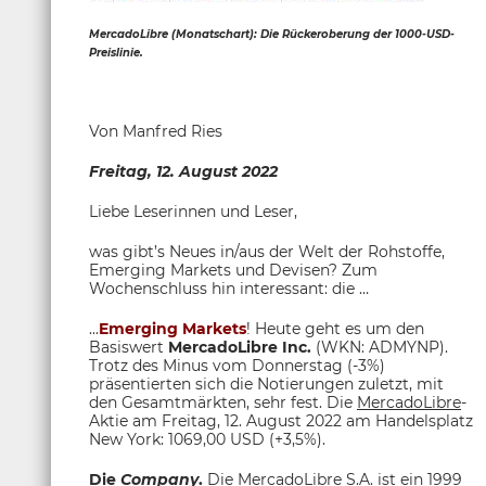
MercadoLibre (Monatschart): Die Rückeroberung der 1000-USD-
Preislinie.
Von Manfred Ries
Freitag, 12. August 2022
Liebe Leserinnen und Leser,
was gibt’s Neues in/aus der Welt der Rohstoffe,
Emerging Markets und Devisen? Zum
Wochenschluss hin interessant: die …
...
Emerging Markets
! Heute geht es um den
Basiswert
MercadoLibre Inc.
(WKN: ADMYNP).
Trotz des Minus vom Donnerstag (-3%)
präsentierten sich die Notierungen zuletzt, mit
den Gesamtmärkten, sehr fest. Die
MercadoLibre
-
Aktie am Freitag, 12. August 2022 am Handelsplatz
New York: 1069,00 USD (+3,5%).
Die
Company
.
Die
MercadoLibre S.A.
ist ein 1999