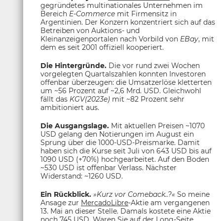
gegründetes multinationales Unternehmen im
Bereich
E-Commerce
mit Firmensitz in
Argentinien. Der Konzern konzentriert sich auf das
Betreiben von Auktions- und
Kleinanzeigenportalen nach Vorbild von
EBay
, mit
dem es seit 2001 offiziell kooperiert.
Die Hintergründe.
Die vor rund zwei Wochen
vorgelegten Quartalszahlen konnten Investoren
offenbar überzeugen: die Umsatzerlöse kletterten
um ~56 Prozent auf ~2,6 Mrd. USD. Gleichwohl
fällt das
KGV(2023e)
mit ~82 Prozent sehr
ambitioniert aus.
Die Ausgangslage.
Mit aktuellen Preisen ~1070
USD gelang den Notierungen im August ein
Sprung über die 1000-USD-Preismarke. Damit
haben sich die Kurse seit Juli von 643 USD bis auf
1090 USD (+70%) hochgearbeitet. Auf den Boden
~530 USD ist offenbar Verlass. Nächster
Widerstand: ~1260 USD.
Ein Rückblick.
»Kurz vor Comeback..?«
So meine
Ansage zur
MercadoLibre
-Aktie am vergangenen
13. Mai an dieser Stelle. Damals kostete eine Aktie
noch 745 USD. Waren Sie auf der Long-Seite