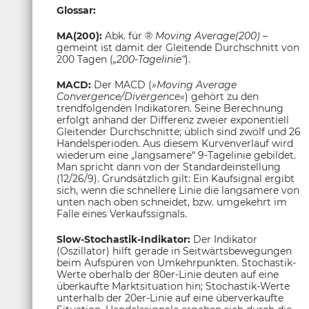
Glossar:
MA(200):
Abk. für ®
Moving Average(200)
–
gemeint ist damit der Gleitende Durchschnitt von
200 Tagen (
„200-Tagelinie“
).
MACD:
Der MACD (
»Moving Average
Convergence/Divergence«
) gehört zu den
trendfolgenden Indikatoren. Seine Berechnung
erfolgt anhand der Differenz zweier exponentiell
Gleitender Durchschnitte; üblich sind zwölf und 26
Handelsperioden. Aus diesem Kurvenverlauf wird
wiederum eine „langsamere“ 9-Tagelinie gebildet.
Man spricht dann von der Standardeinstellung
(12/26/9). Grundsätzlich gilt: Ein Kaufsignal ergibt
sich, wenn die schnellere Linie die langsamere von
unten nach oben schneidet, bzw. umgekehrt im
Falle eines Verkaufssignals.
Slow-Stochastik-Indikator:
Der Indikator
(Oszillator) hilft gerade in Seitwärtsbewegungen
beim Aufspüren von Umkehrpunkten. Stochastik-
Werte oberhalb der 80er-Linie deuten auf eine
überkaufte Marktsituation hin; Stochastik-Werte
unterhalb der 20er-Linie auf eine überverkaufte