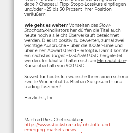
dabei? Chapeau! Tipp: Stopp-Losskurs einpflegen
und/oder ~25 bis 30 Prozent Ihrer Position
veräußern!
Wie geht es weiter?
Vonseiten des
Slow-
Stochastik
-Indikators her dürfen die Titel auch
heute noch als leicht überverkauft bezeichnet
werden. Dies ist positiv zu bewerten, zumal zwei
wichtige Ausbrüche – über die 1000er-Linie und
über einen Abwärtstrend – erfolgte. Damit könnte
ein nächstes
Target
~1250/1350 USD hergeleitet
werden. Im Idealfall halten sich die
MercadoLibre
-
Kurse oberhalb von 900 USD.
Soweit für heute. Ich wünsche Ihnen einen schöne
zweite Wochenhälfte. Bleiben Sie gesund – und
trading-fasziniert!
Herzlichst, Ihr
Manfred Ries, Chefredakteur
https://www.stockstreet.de/rohstoffe-und-
emerging-markets-news