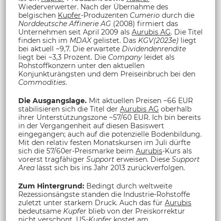
Wiederverwerter. Nach der Übernahme des
belgischen
Kupfer
-Produzenten
Cumerio
durch die
Norddeutsche Affinerie AG
(2008) firmiert das
Unternehmen seit April 2009 als
Aurubis AG
. Die Titel
finden sich im
MDAX
gelistet. Das
KGV(2023e)
liegt
bei aktuell ~9,7. Die erwartete
Dividendenrendite
liegt bei ~3,3 Prozent. Die
Company
leidet als
Rohstoffkonzern unter den aktuellen
Konjunkturängsten und dem Preiseinbruch bei den
Commodities
.
Die Ausgangslage.
Mit aktuellen Preisen ~66 EUR
stabilisieren sich die Titel der
Aurubis AG
oberhalb
ihrer Unterstützungszone ~57/60 EUR. Ich bin bereits
in der Vergangenheit auf diesen Basiswert
eingegangen; auch auf die potenzielle Bodenbildung.
Mit den relativ festen Monatskursen im Juli dürfte
sich die 57/60er-Preismarke beim
Aurubis
-Kurs als
vorerst tragfähiger
Support
erweisen. Diese
Support
Area
lässt sich bis ins Jahr 2013 zurückverfolgen.
Zum Hintergrund:
Bedingt durch weltweite
Rezessionsängste standen die Industrie-Rohstoffe
zuletzt unter starkem Druck. Auch das für
Aurubis
bedeutsame
Kupfer
blieb von der Preiskorrektur
nicht verschont. US-
Kupfer
kostet am