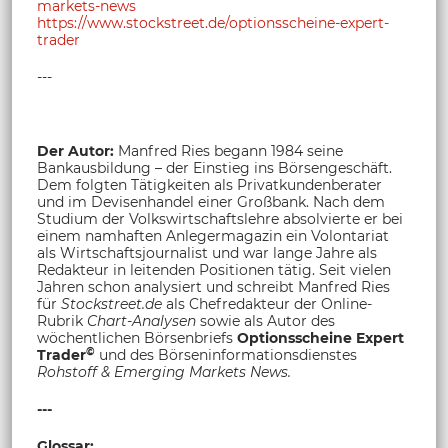
markets-news
https://www.stockstreet.de/optionsscheine-expert-
trader
---
Der Autor:
Manfred Ries begann 1984 seine
Bankausbildung – der Einstieg ins Börsengeschäft.
Dem folgten Tätigkeiten als Privatkundenberater
und im Devisenhandel einer Großbank. Nach dem
Studium der Volkswirtschaftslehre absolvierte er bei
einem namhaften Anlegermagazin ein Volontariat
als Wirtschaftsjournalist und war lange Jahre als
Redakteur in leitenden Positionen tätig. Seit vielen
Jahren schon analysiert und schreibt Manfred Ries
für
Stockstreet.de
als Chefredakteur der Online-
Rubrik
Chart-Analysen
sowie als Autor des
wöchentlichen Börsenbriefs
Optionsscheine Expert
©
Trader
und des Börseninformationsdienstes
Rohstoff &
Emerging Markets News.
---
Glossar: