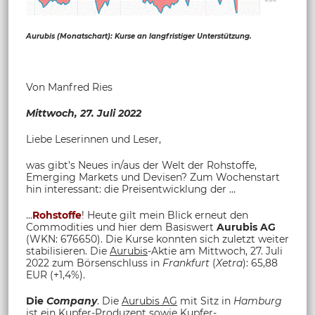
Aurubis (Monatschart): Kurse an langfristiger Unterstützung.
Von Manfred Ries
Mittwoch, 27. Juli 2022
Liebe Leserinnen und Leser,
was gibt’s Neues in/aus der Welt der Rohstoffe,
Emerging Markets und Devisen? Zum Wochenstart
hin interessant: die Preisentwicklung der …
...
Rohstoffe
! Heute gilt mein Blick erneut den
Commodities und hier dem Basiswert
Aurubis AG
(WKN: 676650). Die Kurse konnten sich zuletzt weiter
stabilisieren. Die
Aurubis
-Aktie am Mittwoch, 27. Juli
2022 zum Börsenschluss in
Frankfurt
(
Xetra
): 65,88
EUR (+1,4%).
Die
Company
. Die
Aurubis AG
mit Sitz in
Hamburg
ist ein
Kupfer
-Produzent sowie
Kupfer
-