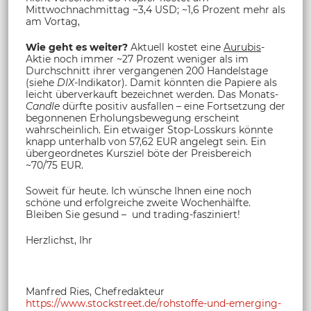
Mittwochnachmittag ~3,4 USD; ~1,6 Prozent mehr als
am Vortag,
Wie geht es weiter?
Aktuell kostet eine
Aurubis
-
Aktie noch immer ~27 Prozent weniger als im
Durchschnitt ihrer vergangenen 200 Handelstage
(siehe
DIX
-Indikator). Damit könnten die Papiere als
leicht überverkauft bezeichnet werden. Das Monats-
Candle
dürfte positiv ausfallen – eine Fortsetzung der
begonnenen Erholungsbewegung erscheint
wahrscheinlich. Ein etwaiger Stop-Losskurs könnte
knapp unterhalb von 57,62 EUR angelegt sein. Ein
übergeordnetes Kursziel böte der Preisbereich
~70/75 EUR.
Soweit für heute. Ich wünsche Ihnen eine noch
schöne und erfolgreiche zweite Wochenhälfte.
Bleiben Sie gesund – und trading-fasziniert!
Herzlichst, Ihr
Manfred Ries, Chefredakteur
https://www.stockstreet.de/rohstoffe-und-emerging-