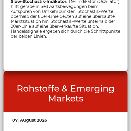
Slow-Stochastik-Indikator:
Der Indikator (Oszillator)
hilft gerade in Seitwärtsbewegungen beim
Aufspüren von Umkehrpunkten. Stochastik-Werte
oberhalb der 80er-Linie deuten auf eine überkaufte
Marktsituation hin; Stochastik-Werte unterhalb der
20er-Linie auf eine überverkaufte Situation.
Handelssignale ergeben sich durch die Schnittpunkte
der beiden Linien.
Rohstoffe & Emerging
Markets
07. August 2026