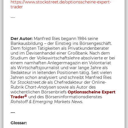
https://www.stockstreet.de/optionsscheine-expert-
trader
---
Der Autor:
Manfred Ries begann 1984 seine
Bankausbildung – der Einstieg ins Börsengeschäft.
Dem folgten Tätigkeiten als Privatkundenberater
und im Devisenhandel einer Großbank. Nach dem
Studium der Volkswirtschaftslehre absolvierte er bei
einem namhaften Anlegermagazin ein Volontariat
als Wirtschaftsjournalist und war lange Jahre als
Redakteur in leitenden Positionen tätig. Seit vielen
Jahren schon analysiert und schreibt Manfred Ries
für
Stockstreet.de
als Chefredakteur der Online-
Rubrik
Chart-Analysen
sowie als Autor des
wöchentlichen Börsenbriefs
Optionsscheine Expert
©
Trader
und des Börseninformationsdienstes
Rohstoff &
Emerging Markets News.
---
Glossar: