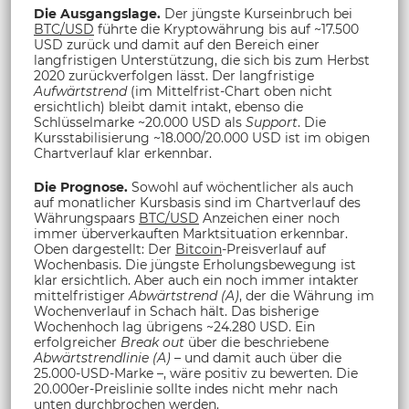
Die Ausgangslage.
Der jüngste Kurseinbruch bei
BTC/USD
führte die Kryptowährung bis auf ~17.500
USD zurück und damit auf den Bereich einer
langfristigen Unterstützung, die sich bis zum Herbst
2020 zurückverfolgen lässt. Der langfristige
Aufwärtstrend
(im Mittelfrist-Chart oben nicht
ersichtlich) bleibt damit intakt, ebenso die
Schlüsselmarke ~20.000 USD als
Support
. Die
Kursstabilisierung ~18.000/20.000 USD ist im obigen
Chartverlauf klar erkennbar.
Die Prognose.
Sowohl auf wöchentlicher als auch
auf monatlicher Kursbasis sind im Chartverlauf des
Währungspaars
BTC/USD
Anzeichen einer noch
immer überverkauften Marktsituation erkennbar.
Oben dargestellt: Der
Bitcoin
-Preisverlauf auf
Wochenbasis. Die jüngste Erholungsbewegung ist
klar ersichtlich. Aber auch ein noch immer intakter
mittelfristiger
Abwärtstrend (A)
, der die Währung im
Wochenverlauf in Schach hält. Das bisherige
Wochenhoch lag übrigens ~24.280 USD. Ein
erfolgreicher
Break out
über die beschriebene
Abwärtstrendlinie (A)
– und damit auch über die
25.000-USD-Marke –, wäre positiv zu bewerten. Die
20.000er-Preislinie sollte indes nicht mehr nach
unten durchbrochen werden.