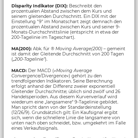
Disparity Indikator (DIX):
Beschreibt den
prozentualen Abstand zwischen dem Kurs und
seinem gleitenden Durchschnitt. Ein DIX mit der
Einstellung "9" im Monatschart zeigt demnach den
prozentualen Abstand zwischen Kurs und seiner 9-
Monats-Durchschnittslinie (entspricht in etwa der
200-Tagelinie im Tageschart).
MA(200):
Abk. für ®
Moving Average(200)
– gemeint
ist damit der Gleitende Durchschnitt von 200 Tagen
(
„200-Tagelinie“
).
MACD:
Der MACD (
»Moving Average
Convergence/Divergence«
) gehört zu den
trendfolgenden Indikatoren. Seine Berechnung
erfolgt anhand der Differenz zweier exponentiell
Gleitender Durchschnitte; üblich sind zwölf und 26
Handelsperioden. Aus diesem Kurvenverlauf wird
wiederum eine „langsamere“ 9-Tagelinie gebildet.
Man spricht dann von der Standardeinstellung
(12/26/9). Grundsätzlich gilt: Ein Kaufsignal ergibt
sich, wenn die schnellere Linie die langsamere von
unten nach oben schneidet, bzw. umgekehrt im Falle
eines Verkaufssignals.