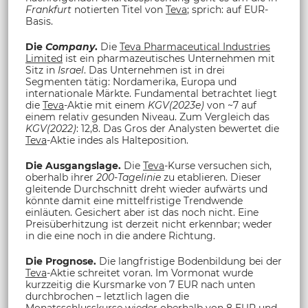
Frankfurt
notierten Titel von
Teva
; sprich: auf EUR-
Basis.
Die
Company
.
Die
Teva Pharmaceutical Industries
Limited
ist ein pharmazeutisches Unternehmen mit
Sitz in
Israel
. Das Unternehmen ist in drei
Segmenten tätig: Nordamerika, Europa und
internationale Märkte. Fundamental betrachtet liegt
die
Teva
-Aktie mit einem
KGV(2023e)
von ~7 auf
einem relativ gesunden Niveau. Zum Vergleich das
KGV(2022)
: 12,8. Das Gros der Analysten bewertet die
Teva
-Aktie indes als Halteposition.
Die Ausgangslage.
Die
Teva
-Kurse versuchen sich,
oberhalb ihrer
200-Tagelinie
zu etablieren. Dieser
gleitende Durchschnitt dreht wieder aufwärts und
könnte damit eine mittelfristige Trendwende
einläuten. Gesichert aber ist das noch nicht. Eine
Preisüberhitzung ist derzeit nicht erkennbar; weder
in die eine noch in die andere Richtung.
Die Prognose.
Die langfristige Bodenbildung bei der
Teva
-Aktie schreitet voran. Im Vormonat wurde
kurzzeitig die Kursmarke von 7 EUR nach unten
durchbrochen – letztlich lagen die
Monatsschlusskurse wieder oberhalb von 8 EUR und