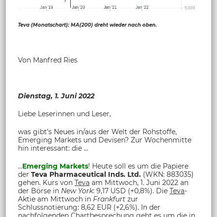
Teva (Monatschart): MA(200) dreht wieder nach oben.
Von Manfred Ries
Dienstag, 1. Juni 2022
Liebe Leserinnen und Leser,
was gibt’s Neues in/aus der Welt der Rohstoffe,
Emerging Markets und Devisen? Zur Wochenmitte
hin interessant: die …
...
Emerging Markets
! Heute soll es um die Papiere
der
Teva Pharmaceutical Inds. Ltd.
(WKN: 883035)
gehen. Kurs von
Teva
am Mittwoch, 1. Juni 2022 an
der Börse in
New York
: 9,17 USD (+0,8%). Die
Teva
-
Aktie am Mittwoch in
Frankfurt
zur
Schlussnotierung: 8,62 EUR (+2,6%). In der
nachfolgenden Chartbesprechung geht es um die in