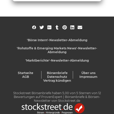
'Börse Intern'-Newsletter-Abmeldung
'Rohstoffe & Emerging Markets News'-Newsletter-
Abmeldung
'Marktberichte'-Newsletter-Abmeldung
Startseite
Börsenbriefe
Über uns
AGB
Datenschutz
Impressum
Vertrag kündigen
Stockstreet Börsenbriefe
haben
5,00
von
5
Sternen von
12
Bewertungen auf
ProvenExpert
| Börsenbriefe & Börsen-
Newsletter von Stockstreet.de