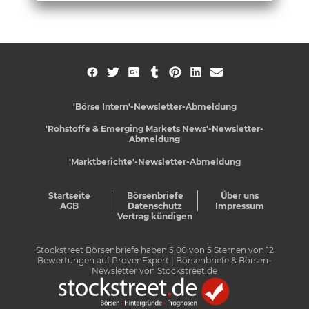
'Börse Intern'-Newsletter-Abmeldung
'Rohstoffe & Emerging Markets News'-Newsletter-
Abmeldung
'Marktberichte'-Newsletter-Abmeldung
Startseite
Börsenbriefe
Über uns
AGB
Datenschutz
Impressum
Vertrag kündigen
Stockstreet Börsenbriefe
haben
5,00
von
5
Sternen von
12
Bewertungen auf
ProvenExpert
| Börsenbriefe & Börsen-
Newsletter von Stockstreet.de