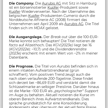
Die
Company
.
Die
Aurubis AG
mit Sitz in Hamburg
ist ein börsennotierter
Kupfer
-Produzent sowie
Kupfer
-Wiederverwerter. Nach der Übernahme des
belgischen
Kupfer
-Produzenten
Cumerio
durch die
Norddeutsche Affinerie AG
(2008) firmiert das
Unternehmen seit April 2009 als
Aurubis AG
. Die Titel
finden sich im
MDAX
gelistet.
Die Ausgangslage.
Der
Break out
über die 100-EUR-
Marke konnte sich behaupten! Die Titel notieren
de
facto
auf Allzeithoch. Das
KGV(2023e)
liegt bei 16
(
KGV(2022e
): ~10,7) und die
Dividendenrendite
(2023e)
erscheint mit einem Wert von ~2% in meiner
Datenbank.
Die Prognose.
Die Titel von
Aurubis
befinden sich in
einem intakten Aufwärtstrendkanal (grün
schraffiert). Vom positiven Trend zeugt auch die
nach oben verlaufende
200-Tagelinie
. Diese findet
sich derzeit bei ~86,69 EUR und verstärkt damit die
Schlüsselmarke an selbiger Preislinie. Darüber hinaus
ist die Marke ~100 EUR als „psychologischer“
Support
im Auge zu behalten. Aktuell notieren die Kurse im
oberen Bereich ihres Aufwärtstrendkanals. Dies
spräche grundsätzlich für eine Konsolidierung.
Andererseits aber überzeugt der aktuell feste Preise