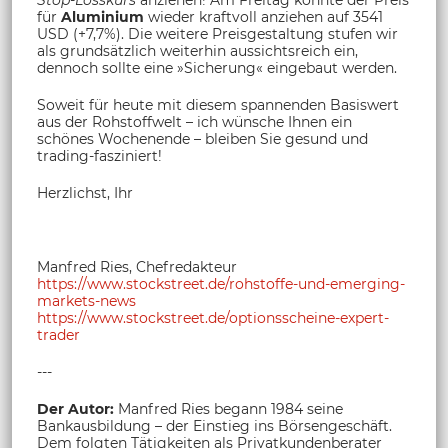
für
Aluminium
wieder kraftvoll anziehen auf 3541
USD (+7,7%). Die weitere Preisgestaltung stufen wir
als grundsätzlich weiterhin aussichtsreich ein,
dennoch sollte eine »Sicherung« eingebaut werden.
Soweit für heute mit diesem spannenden Basiswert
aus der Rohstoffwelt – ich wünsche Ihnen ein
schönes Wochenende – bleiben Sie gesund und
trading-fasziniert!
Herzlichst, Ihr
Manfred Ries, Chefredakteur
https://www.stockstreet.de/rohstoffe-und-emerging-
markets-news
https://www.stockstreet.de/optionsscheine-expert-
trader
---
Der Autor:
Manfred Ries begann 1984 seine
Bankausbildung – der Einstieg ins Börsengeschäft.
Dem folgten Tätigkeiten als Privatkundenberater