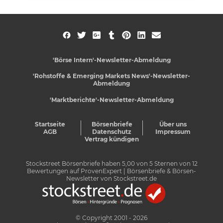
'Börse Intern'-Newsletter-Abmeldung
'Rohstoffe & Emerging Markets News'-Newsletter-
Abmeldung
'Marktberichte'-Newsletter-Abmeldung
Startseite
Börsenbriefe
Über uns
AGB
Datenschutz
Impressum
Vertrag kündigen
Stockstreet Börsenbriefe
haben
5,00
von
5
Sternen von
12
Bewertungen auf
ProvenExpert
| Börsenbriefe & Börsen-
Newsletter von Stockstreet.de
© Copyright 2001 - 2026