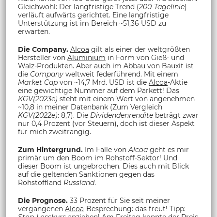
Gleichwohl: Der langfristige Trend (
200-Tagelinie
)
verläuft aufwärts gerichtet. Eine langfristige
Unterstützung ist im Bereich ~51,36 USD zu
erwarten.
Die Company.
Alcoa
gilt als einer der weltgrößten
Hersteller von
Aluminium
in Form von Gieß- und
Walz-Produkten. Aber auch im Abbau von
Bauxit
ist
die
Company
weltweit federführend. Mit einem
Market Cap
von ~14,7 Mrd. USD ist die
Alcoa
-Aktie
eine gewichtige Nummer auf dem Parkett! Das
KGV(2023e)
steht mit einem Wert von angenehmen
~10,8 in meiner Datenbank (Zum Vergleich
KGV(2022e)
: 8,7). Die
Dividendenrendite
beträgt zwar
nur 0,4 Prozent (vor Steuern), doch ist dieser Aspekt
für mich zweitrangig.
Zum Hintergrund.
Im Falle von
Alcoa
geht es mir
primär um den Boom im Rohstoff-Sektor! Und
dieser Boom ist ungebrochen. Dies auch mit Blick
auf die geltenden Sanktionen gegen das
Rohstoffland
Russland
.
Die Prognose.
33 Prozent für Sie seit meiner
vergangenen
Alcoa
-Besprechung: das freut! Tipp:
Stop-Losskurs
anziehen! Am Freitag konnte der Preis