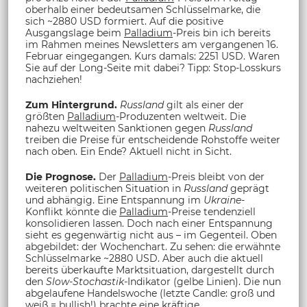
oberhalb einer bedeutsamen Schlüsselmarke, die
sich ~2880 USD formiert. Auf die positive
Ausgangslage beim
Palladium
-Preis bin ich bereits
im Rahmen meines Newsletters am vergangenen 16.
Februar eingegangen. Kurs damals: 2251 USD. Waren
Sie auf der Long-Seite mit dabei? Tipp: Stop-Losskurs
nachziehen!
Zum Hintergrund.
Russland
gilt als einer der
größten
Palladium
-Produzenten weltweit. Die
nahezu weltweiten Sanktionen gegen
Russland
treiben die Preise für entscheidende Rohstoffe weiter
nach oben. Ein Ende? Aktuell nicht in Sicht.
Die Prognose.
Der
Palladium
-Preis bleibt von der
weiteren politischen Situation in
Russland
geprägt
und abhängig. Eine Entspannung im
Ukraine
-
Konflikt könnte die
Palladium
-Preise tendenziell
konsolidieren lassen. Doch nach einer Entspannung
sieht es gegenwärtig nicht aus – im Gegenteil. Oben
abgebildet: der Wochenchart. Zu sehen: die erwähnte
Schlüsselmarke ~2880 USD. Aber auch die aktuell
bereits überkaufte Marktsituation, dargestellt durch
den
Slow-Stochastik
-Indikator (gelbe Linien). Die nun
abgelaufene Handelswoche (letzte Candle: groß und
weiß = bullish!) brachte eine kräftige