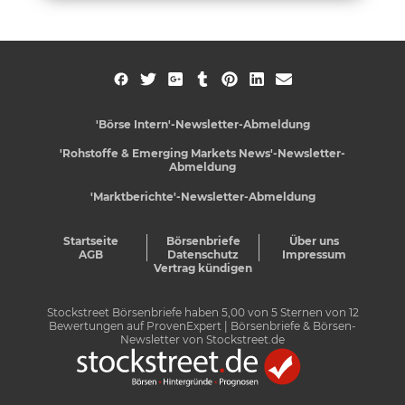
'Börse Intern'-Newsletter-Abmeldung
'Rohstoffe & Emerging Markets News'-Newsletter-
Abmeldung
'Marktberichte'-Newsletter-Abmeldung
Startseite
Börsenbriefe
Über uns
AGB
Datenschutz
Impressum
Vertrag kündigen
Stockstreet Börsenbriefe
haben
5,00
von
5
Sternen von
12
Bewertungen auf
ProvenExpert
| Börsenbriefe & Börsen-
Newsletter von Stockstreet.de