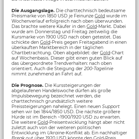
Die Ausgangslage.
Die charttechnisch bedeutsame
Preismarke von 1850 USD je Feinunze
Gold
wurde im
Wochenverlauf erfolgreich nach oben überwunden.
Das brachte weitere Käufer in den
Gold
-Markt. Dabei
wurde am Donnerstag und Freitag zeitweilig die
Kursmarke von 1900 USD nach oben getestet. Das
schickte den
Gold
-Preis gegen Freitagabend in einen
überkauften Marktbereich in der täglichen
Chartbetrachtung. Oben abgebildet: der
Gold
-Chart
auf Wochenbasis. Dieser gibt einen guten Blick auf
das übergeordnete Trendverhalten: nach oben
orientiert. Auch die Steigung der
200-Tagelinie
nimmt zunehmend an Fahrt auf.
Die Prognose.
Die Kurssteigerungen der
abgelaufenen Handelswoche dürfen als große
Impulsbewegung bezeichnet werden, die
charttechnisch grundsätzlich weitere
Preissteigerungen nahelegt. Einen neuen
Support
sehen wir bei 1844/1850 USD. Die nächste größere
Hürde ist im Bereich ~1900/1920 USD zu erwarten.
Die weitere
Gold
-Preisentwicklung hängt aber nicht
zuletzt auch von der weiteren politischen
Entwicklung im
Ukraine
-Konflikt ab. Ein nachhaltiger
Break out
über 1920 USD könnte den
Gold
-Preis