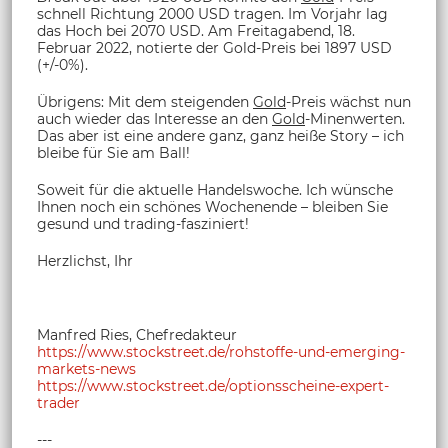
schnell Richtung 2000 USD tragen. Im Vorjahr lag
das Hoch bei 2070 USD. Am Freitagabend, 18.
Februar 2022, notierte der Gold-Preis bei 1897 USD
(+/-0%).
Übrigens: Mit dem steigenden
Gold
-Preis wächst nun
auch wieder das Interesse an den
Gold
-Minenwerten.
Das aber ist eine andere ganz, ganz heiße Story – ich
bleibe für Sie am Ball!
Soweit für die aktuelle Handelswoche. Ich wünsche
Ihnen noch ein schönes Wochenende – bleiben Sie
gesund und trading-fasziniert!
Herzlichst, Ihr
Manfred Ries, Chefredakteur
https://www.stockstreet.de/rohstoffe-und-emerging-
markets-news
https://www.stockstreet.de/optionsscheine-expert-
trader
---