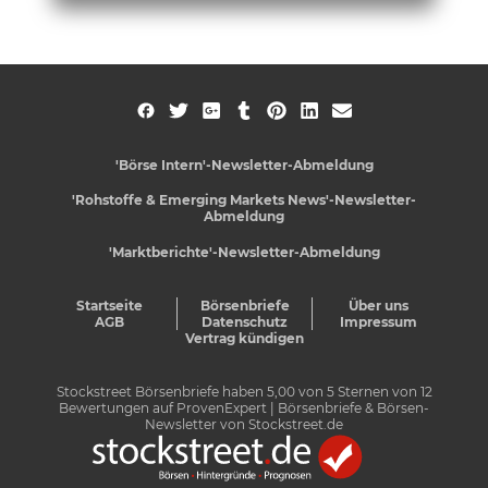
'Börse Intern'-Newsletter-Abmeldung
'Rohstoffe & Emerging Markets News'-Newsletter-
Abmeldung
'Marktberichte'-Newsletter-Abmeldung
Startseite
Börsenbriefe
Über uns
AGB
Datenschutz
Impressum
Vertrag kündigen
Stockstreet Börsenbriefe
haben
5,00
von
5
Sternen von
12
Bewertungen auf
ProvenExpert
| Börsenbriefe & Börsen-
Newsletter von Stockstreet.de