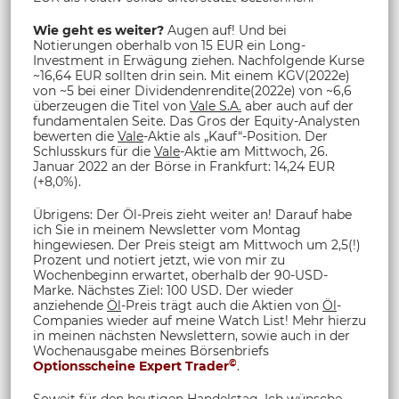
Wie geht es weiter?
Augen auf! Und bei
Notierungen oberhalb von 15 EUR ein Long-
Investment in Erwägung ziehen. Nachfolgende Kurse
~16,64 EUR sollten drin sein. Mit einem KGV(2022e)
von ~5 bei einer Dividendenrendite(2022e) von ~6,6
überzeugen die Titel von
Vale S.A.
aber auch auf der
fundamentalen Seite. Das Gros der Equity-Analysten
bewerten die
Vale
-Aktie als „Kauf“-Position. Der
Schlusskurs für die
Vale
-Aktie
am Mittwoch, 26.
Januar 2022 an der Börse in Frankfurt: 14,24 EUR
(+8,0%).
Übrigens: Der Öl-Preis zieht weiter an! Darauf habe
ich Sie in meinem Newsletter vom Montag
hingewiesen. Der Preis steigt am Mittwoch um 2,5(!)
Prozent und notiert jetzt, wie von mir zu
Wochenbeginn erwartet, oberhalb der 90-USD-
Marke. Nächstes Ziel: 100 USD. Der wieder
anziehende
Öl
-Preis trägt auch die Aktien von
Öl
-
Companies wieder auf meine Watch List! Mehr hierzu
in meinen nächsten Newslettern, sowie auch in der
Wochenausgabe meines Börsenbriefs
©
Optionsscheine Expert Trader
.
Soweit für den heutigen Handelstag. Ich wünsche