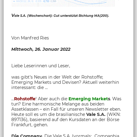
V
ale S.A. (Wochenchart): Gut unterstützt Richtung MA(200).
Von Manfred Ries
Mittwoch, 26. Januar 2022
Liebe Leserinnen und Leser,
was gibt’s Neues in der Welt der Rohstoffe;
Emerging Markets und Devisen? Aktuell weiterhin
interessant: die …
…
Rohstoffe
! Aber auch die
Emerging Market
s
. Was
tun? Eine harmonische Melange aus beiden
Assetklassen – ein Fall für unseren Newsletter eben.
Heute soll es um die brasilianische
Vale S.A.
(WKN:
897136), basierend auf den Kursdaten an der Börse
Frankfurt, gehen.
Die Company.
Die
Vale S.A.
(vormals: „Companhia