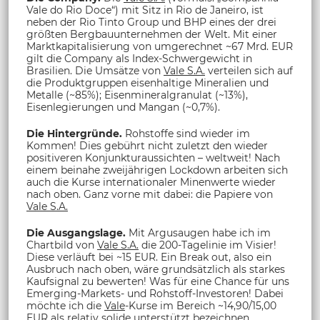
Vale do Rio Doce“) mit Sitz in Rio de Janeiro, ist
neben der Rio Tinto Group und BHP eines der drei
größten Bergbauunternehmen der Welt. Mit einer
Marktkapitalisierung von umgerechnet ~67 Mrd. EUR
gilt die Company als Index-Schwergewicht in
Brasilien. Die Umsätze von
Vale S.A.
verteilen sich auf
die Produktgruppen eisenhaltige Mineralien und
Metalle (~85%); Eisenmineralgranulat (~13%),
Eisenlegierungen und Mangan (~0,7%).
Die Hintergründe.
Rohstoffe sind wieder im
Kommen! Dies gebührt nicht zuletzt den wieder
positiveren Konjunkturaussichten – weltweit! Nach
einem beinahe zweijährigen Lockdown arbeiten sich
auch die Kurse internationaler Minenwerte wieder
nach oben. Ganz vorne mit dabei: die Papiere von
Vale S.A.
Die Ausgangslage.
Mit Argusaugen habe ich im
Chartbild von
Vale S.A.
die 200-Tagelinie im Visier!
Diese verläuft bei ~15 EUR. Ein Break out, also ein
Ausbruch nach oben, wäre grundsätzlich als starkes
Kaufsignal zu bewerten! Was für eine Chance für uns
Emerging-Markets- und Rohstoff-Investoren! Dabei
möchte ich die
Vale
-Kurse im Bereich ~14,90/15,00
EUR als relativ solide unterstützt bezeichnen.