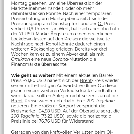
Montag gesehen, um eine Überreaktion der
Marktteilnehmer handelt, oder ob mehr
dahinterstecken könnte. Nach einer temporären
Preiserholung am Montagabend setzt sich der
Preisrückgang am Dienstag fort und der
Öl
-Preis
verliert 0,9 Prozent an Wert, hält sich aber oberhalb
der 71-USD-Marke. Ängste um einen neuerlichen
Lockdown lasten auf den Preisen: die weltweite
Nachfrage nach
Rohöl
könnte dadurch einen
weiteren Rückschlag erleiden. Bereits vor drei
Wochen kam es zu einem Abverkauf, als mit
Omikron
eine neue
Corona
-Mutation die
Finanzmärkte überraschte.
Wie geht es weiter?
Mit einem aktuellen Barrel-
Preis ~71,60 USD nähert sich der
Brent
-Preis wieder
seiner mittelfristigen Aufwärtstrendlinie. Ob diese
jedoch einem weiteren Verkaufsdruck standhalten
wird: darauf sollten Anleger nicht setzen, zumal die
Brent
-Preise wieder unterhalb ihrer
200-Tagelinie
notieren. Ein größerer
Support
verspricht die
Preismarke ~64,58 USD. Auf der Oberseite sorgt die
200-Tagelinie
(73,22 USD), sowie die horizontale
Preislinie bei 76,76 USD für Widerstand.
Getragen von den kraftvollen Verlusten beim
Öl
-