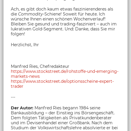
Ach, es gibt doch kaum etwas faszinierenderes als
die
Commodity
-Schiene! Soweit für heute. Ich
wünsche Ihnen einen schönen Wochenverlauf!
Bleiben Sie gesund und trading-fasziniert – auch im
lukrativen Gold-Segment. Und: Danke, dass Sie mir
folgen!
Herzlichst, Ihr
Manfred Ries, Chefredakteur
https://www.stockstreet.de/rohstoffe-und-emerging-
markets-news
https://www.stockstreet.de/optionsscheine-expert-
trader
---
Der Autor:
Manfred Ries begann 1984 seine
Bankausbildung – der Einstieg ins Börsengeschäft.
Dem folgten Tätigkeiten als Privatkundenberater
und im Devisenhandel einer Großbank. Nach dem
Studium der Volkswirtschaftslehre absolvierte er bei