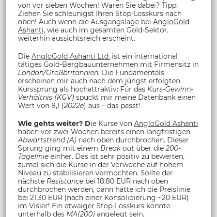
von vor sieben Wochen! Waren Sie dabei? Tipp:
Ziehen Sie schleunigst Ihren Stop-Losskurs nach
oben! Auch wenn die Ausgangslage bei
AngloGold
Ashanti
, wie auch im gesamten Gold-Sektor,
weiterhin aussichtsreich erscheint.
Die
AngloGold Ashanti Ltd.
ist ein international
tätiges Gold-Bergbauunternehmen mit Firmensitz in
London/Großbritannien
. Die Fundamentals
erscheinen mir auch nach dem jüngst erfolgten
Kurssprung als hochattraktiv: Für das
Kurs-Gewinn-
Verhältnis (KGV)
spuckt mir meine Datenbank einen
Wert von 8,1 (
2022e
) aus – das passt!
Wie gehts weiter?
D
ie Kurse von
AngloGold Ashanti
haben vor zwei Wochen bereits einen langfristigen
Abwärtstrend (A)
nach oben durchbrochen. Dieser
Sprung ging mit einem
Break out
über die
200-
Tagelinie
einher. Das ist sehr positiv zu bewerten,
zumal sich die Kurse in der Vorwoche auf hohem
Niveau zu stabilisieren vermochten. Sollte der
nächste
Resistance
bei 18,80 EUR nach oben
durchbrochen werden, dann hätte ich die Preislinie
bei 21,30 EUR (nach einer Konsolidierung ~20 EUR)
im Visier! Ein etwaiger Stop-Losskurs könnte
unterhalb des
MA(200)
angelegt sein.