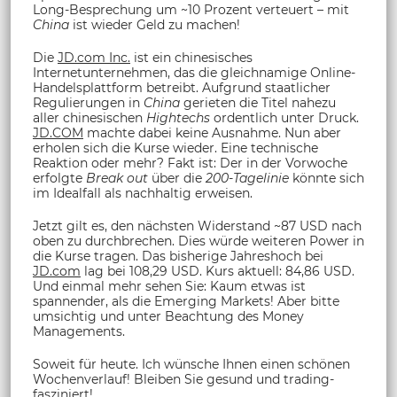
Long-Besprechung um ~10 Prozent verteuert – mit
China
ist wieder Geld zu machen!
Die
JD.com Inc.
ist ein chinesisches
Internetunternehmen, das die gleichnamige Online-
Handelsplattform betreibt. Aufgrund staatlicher
Regulierungen in
China
gerieten die Titel nahezu
aller chinesischen
Hightechs
ordentlich unter Druck.
JD.COM
machte dabei keine Ausnahme. Nun aber
erholen sich die Kurse wieder. Eine technische
Reaktion oder mehr? Fakt ist: Der in der Vorwoche
erfolgte
Break out
über die
200-Tagelinie
könnte sich
im Idealfall als nachhaltig erweisen.
Jetzt gilt es, den nächsten Widerstand ~87 USD nach
oben zu durchbrechen. Dies würde weiteren Power in
die Kurse tragen. Das bisherige Jahreshoch bei
JD.com
lag bei 108,29 USD. Kurs aktuell: 84,86 USD.
Und einmal mehr sehen Sie: Kaum etwas ist
spannender, als die Emerging Markets! Aber bitte
umsichtig und unter Beachtung des Money
Managements.
Soweit für heute. Ich wünsche Ihnen einen schönen
Wochenverlauf! Bleiben Sie gesund und trading-
fasziniert!