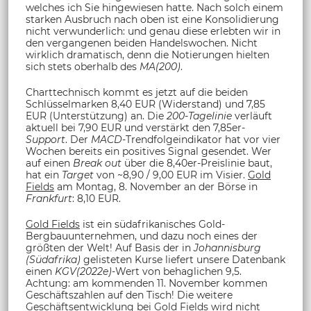
welches ich Sie hingewiesen hatte. Nach solch einem
starken Ausbruch nach oben ist eine Konsolidierung
nicht verwunderlich: und genau diese erlebten wir in
den vergangenen beiden Handelswochen. Nicht
wirklich dramatisch, denn die Notierungen hielten
sich stets oberhalb des
MA(200)
.
Charttechnisch kommt es jetzt auf die beiden
Schlüsselmarken 8,40 EUR (Widerstand) und 7,85
EUR (Unterstützung) an. Die
200-Tagelinie
verläuft
aktuell bei 7,90 EUR und verstärkt den 7,85er-
Support
. Der
MACD
-Trendfolgeindikator hat vor vier
Wochen bereits ein positives Signal gesendet. Wer
auf einen
Break out
über die 8,40er-Preislinie baut,
hat ein
Target
von ~8,90 / 9,00 EUR im Visier.
Gold
Fields
am Montag, 8. November an der Börse in
Frankfurt
: 8,10 EUR.
Gold Fields
ist ein südafrikanisches Gold-
Bergbauunternehmen, und dazu noch eines der
größten der Welt! Auf Basis der in
Johannisburg
(Südafrika)
gelisteten Kurse liefert unsere Datenbank
einen
KGV(2022e)
-Wert von behaglichen 9,5.
Achtung: am kommenden 11. November kommen
Geschäftszahlen auf den Tisch! Die weitere
Geschäftsentwicklung be
i Gold Fields
wird nicht