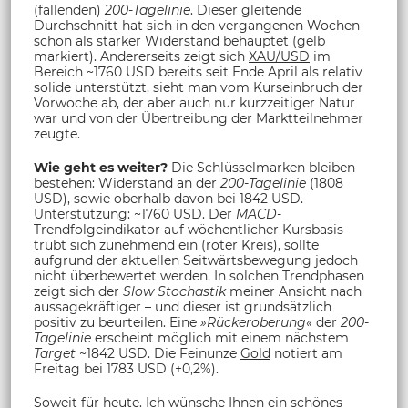
(fallenden)
200-Tagelinie
. Dieser gleitende
Durchschnitt hat sich in den vergangenen Wochen
schon als starker Widerstand behauptet (gelb
markiert). Andererseits zeigt sich
XAU/USD
im
Bereich ~1760 USD bereits seit Ende April als relativ
solide unterstützt, sieht man vom Kurseinbruch der
Vorwoche ab, der aber auch nur kurzzeitiger Natur
war und von der Übertreibung der Marktteilnehmer
zeugte.
Wie geht es weiter?
Die Schlüsselmarken bleiben
bestehen: Widerstand an der
200-Tagelinie
(1808
USD), sowie oberhalb davon bei 1842 USD.
Unterstützung: ~1760 USD. Der
MACD
-
Trendfolgeindikator auf wöchentlicher Kursbasis
trübt sich zunehmend ein (roter Kreis), sollte
aufgrund der aktuellen Seitwärtsbewegung jedoch
nicht überbewertet werden. In solchen Trendphasen
zeigt sich der
Slow Stochastik
meiner Ansicht nach
aussagekräftiger – und dieser ist grundsätzlich
positiv zu beurteilen. Eine
»Rückeroberung«
der
200-
Tagelinie
erscheint möglich mit einem nächstem
Target
~1842 USD. Die Feinunze
Gold
notiert am
Freitag bei 1783 USD (+0,2%).
Soweit für heute. Ich wünsche Ihnen ein schönes