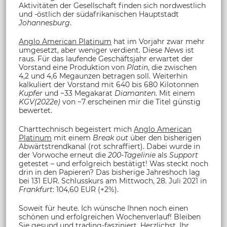
Aktivitäten der Gesellschaft finden sich nordwestlich
und -östlich der südafrikanischen Hauptstadt
Johannesburg
.
Anglo American Platinum
hat im Vorjahr zwar mehr
umgesetzt, aber weniger verdient. Diese
News
ist
raus. Für das laufende Geschäftsjahr erwartet der
Vorstand eine Produktion von
Platin
, die zwischen
4,2 und 4,6 Megaunzen betragen soll. Weiterhin
kalkuliert der Vorstand mit 640 bis 680 Kilotonnen
Kupfer
und ~33 Megakarat
Diamanten
. Mit einem
KGV(2022e)
von ~7 erscheinen mir die Titel günstig
bewertet.
Charttechnisch begeistert mich
Anglo American
Platinum
mit einem
Break out
über den bisherigen
Abwärtstrendkanal (rot schraffiert). Dabei wurde in
der Vorwoche erneut die
200-Tagelinie
als
Support
getestet – und erfolgreich bestätigt! Was steckt noch
drin in den Papieren? Das bisherige Jahreshoch lag
bei 131 EUR. Schlusskurs am Mittwoch, 28. Juli 2021 in
Frankfurt
: 104,60 EUR (+2%).
Soweit für heute. Ich wünsche Ihnen noch einen
schönen und erfolgreichen Wochenverlauf! Bleiben
Sie gesund und trading-fasziniert. Herzlichst, Ihr