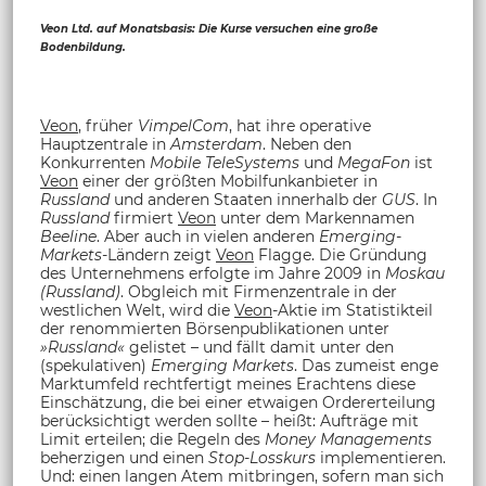
Veon Ltd. auf Monatsbasis: Die Kurse versuchen eine große
Bodenbildung.
Veon
, früher
VimpelCom
, hat ihre operative
Hauptzentrale in
Amsterdam
. Neben den
Konkurrenten
Mobile TeleSystems
und
MegaFon
ist
Veon
einer der größten Mobilfunkanbieter in
Russland
und anderen Staaten innerhalb der
GUS
. In
Russland
firmiert
Veon
unter dem Markennamen
Beeline
. Aber auch in vielen anderen
Emerging-
Markets
-Ländern zeigt
Veon
Flagge. Die Gründung
des Unternehmens erfolgte im Jahre 2009 in
Moskau
(Russland)
. Obgleich mit Firmenzentrale in der
westlichen Welt, wird die
Veon
-Aktie im Statistikteil
der renommierten Börsenpublikationen unter
»Russland«
gelistet – und fällt damit unter den
(spekulativen)
Emerging Markets
. Das zumeist enge
Marktumfeld rechtfertigt meines Erachtens diese
Einschätzung, die bei einer etwaigen Ordererteilung
berücksichtigt werden sollte – heißt: Aufträge mit
Limit erteilen; die Regeln des
Money Managements
beherzigen und einen
Stop-Losskurs
implementieren.
Und: einen langen Atem mitbringen, sofern man sich