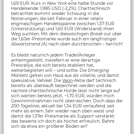
1,69 EUR. Kurs in
New York
eine halbe Stunde vor
Handelsende: 1,985 USD (-2,2%). Charttechnisch
betrachtet kommt wieder Schwung in die
Notierungen, die seit Februar in einer relativ
engmaschigen Handelsspanne zwischen 1,37 EUR
(Unterstützung) und 1,60 EUR (Widerstand) ihren
Weg suchten. Mit dem dieswöchigen
Break out
über
die 1,60er-Preismarke wurde auch ein langfristiger
Abwärtstrend (A)
nach oben durchbrochen – herrlich!
Es bleibt natürlich jedem Trader/Anleger
anheimgestellt, inwiefern er eine derartige
Preisrallye, die sich bereits etabliert hat,
weiterbegleiten will – und sollte. Die
Emerging
Markets
gelten von Haus aus als volatile, und damit
spekulative, Vehikel. Die
Veon
-Aktie darf technisch
bereits als überkauft bezeichnet werden und die
nächste charttechnische Hürde lässt nicht lange auf
sich warten: bereits jetzt, ~1,70 EUR, würden mich
Gewinnmitnahmen nicht überraschen. Doch dass die
200-Tagelinie
, aktuell bei 1,34 EUR verlaufend, seit
mehr als einem Jahr wieder nach oben weist und
damit die 1,37er-Preismarke als
Support
verstärkt:
das bewerte ich doch als höchst erfreulich. Bahnt
sich da etwa ein größerer Boden an?