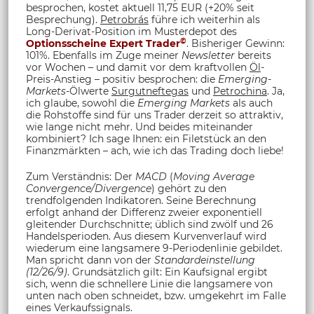
besprochen, kostet aktuell 11,75 EUR (+20% seit
Besprechung).
Petrobrás
führe ich weiterhin als
Long-Derivat-Position im Musterdepot des
©
Optionsscheine Expert Trader
. Bisheriger Gewinn:
101%. Ebenfalls im Zuge meiner
Newsletter
bereits
vor Wochen – und damit vor dem kraftvollen
Öl
-
Preis-Anstieg – positiv besprochen: die
Emerging-
Markets
-Ölwerte
Surgutneftegas
und
Petrochina
. Ja,
ich glaube, sowohl die
Emerging Markets
als auch
die Rohstoffe sind für uns Trader derzeit so attraktiv,
wie lange nicht mehr. Und beides miteinander
kombiniert? Ich sage Ihnen: ein Filetstück an den
Finanzmärkten – ach, wie ich das Trading doch liebe!
Zum Verständnis: Der
MACD
(
Moving Average
Convergence/Divergence
) gehört zu den
trendfolgenden Indikatoren. Seine Berechnung
erfolgt anhand der Differenz zweier exponentiell
gleitender Durchschnitte; üblich sind zwölf und 26
Handelsperioden. Aus diesem Kurvenverlauf wird
wiederum eine langsamere 9-Periodenlinie gebildet.
Man spricht dann von der
Standardeinstellung
(12/26/9)
. Grundsätzlich gilt: Ein Kaufsignal ergibt
sich, wenn die schnellere Linie die langsamere von
unten nach oben schneidet, bzw. umgekehrt im Falle
eines Verkaufssignals.