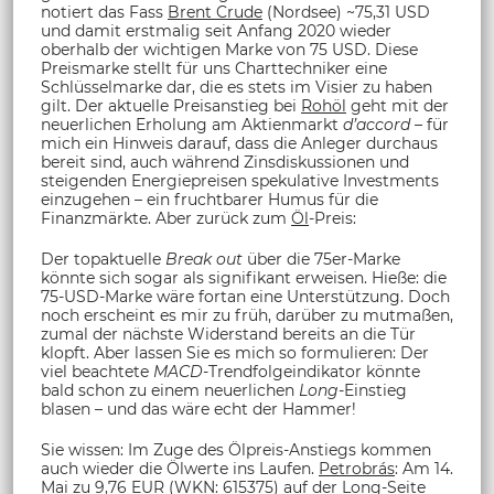
notiert das Fass
Brent Crude
(Nordsee) ~75,31 USD
und damit erstmalig seit Anfang 2020 wieder
oberhalb der wichtigen Marke von 75 USD. Diese
Preismarke stellt für uns Charttechniker eine
Schlüsselmarke dar, die es stets im Visier zu haben
gilt. Der aktuelle Preisanstieg bei
Rohöl
geht mit der
neuerlichen Erholung am Aktienmarkt
d’accord
– für
mich ein Hinweis darauf, dass die Anleger durchaus
bereit sind, auch während Zinsdiskussionen und
steigenden Energiepreisen spekulative Investments
einzugehen – ein fruchtbarer Humus für die
Finanzmärkte. Aber zurück zum
Öl
-Preis:
Der topaktuelle
Break out
über die 75er-Marke
könnte sich sogar als signifikant erweisen. Hieße: die
75-USD-Marke wäre fortan eine Unterstützung. Doch
noch erscheint es mir zu früh, darüber zu mutmaßen,
zumal der nächste Widerstand bereits an die Tür
klopft. Aber lassen Sie es mich so formulieren: Der
viel beachtete
MACD
-Trendfolgeindikator könnte
bald schon zu einem neuerlichen
Long
-Einstieg
blasen – und das wäre echt der Hammer!
Sie wissen: Im Zuge des Ölpreis-Anstiegs kommen
auch wieder die Ölwerte ins Laufen.
Petrobrás
: Am 14.
Mai zu 9,76 EUR (WKN: 615375) auf der Long-Seite