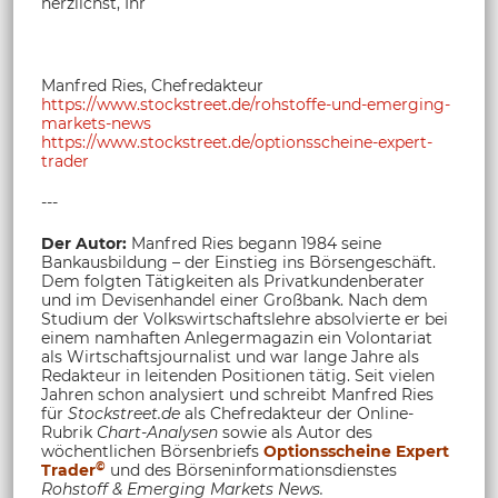
herzlichst, Ihr
Manfred Ries, Chefredakteur
https://www.stockstreet.de/rohstoffe-und-emerging-
markets-news
https://www.stockstreet.de/optionsscheine-expert-
trader
---
Der Autor:
Manfred Ries begann 1984 seine
Bankausbildung – der Einstieg ins Börsengeschäft.
Dem folgten Tätigkeiten als Privatkundenberater
und im Devisenhandel einer Großbank. Nach dem
Studium der Volkswirtschaftslehre absolvierte er bei
einem namhaften Anlegermagazin ein Volontariat
als Wirtschaftsjournalist und war lange Jahre als
Redakteur in leitenden Positionen tätig. Seit vielen
Jahren schon analysiert und schreibt Manfred Ries
für
Stockstreet.de
als Chefredakteur der Online-
Rubrik
Chart-Analysen
sowie als Autor des
wöchentlichen Börsenbriefs
Optionsscheine Expert
©
Trader
und des Börseninformationsdienstes
Rohstoff &
Emerging Markets News.