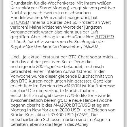
Grundstein für die Wochenkerze. Mit ihrem weißen
Kerzenkörper (Stand Montag) zeugt sie von positiver
Nachfrage nach zwei extrem schwachen
Handelswochen. Wie zuletzt ausgeführt, hat
BTC/USD
innerhalb kurzer Zeit 50 Prozent an Wert
verloren! Meine kritischen Worte der jüngsten
Vergangenheit waren also nicht aus der Luft
gegriffen. Aber ich sagte auch:
»
Ganz klar:
BTC/USD
ist hoch lukrativ: wenn man die Spielregeln des
Krypto-Marktes kennt.«
(Newsletter; 19.5.2021)
Und – ja, aktuell erstaunt der
BTC
-Chart sogar mich –
und das auf der positiven Seite. Denn die
ansteigende
200-Tagelinie
bekundet, technisch
betrachtet, einen intakten Aufwärtstrend. In der
Vorwoche wurde dieser gleitende Durchschnitt von
den
BTC
-Kursen nach unten hin getestet. Ganz klar
ersichtlich: Im Bereich des
MA(200)
ist Kaufinteresse
spürbar! Die überverkaufte Marktsituation –
ersichtlich am abgebildeten
DIX
-Indikator – wurde
zwischenzeitlich bereinigt. Die neue Handelswoche
begann oberhalb des
MA(200)
;
BTC/USD
stieg am
Montag in New York um 2600 USD – ein Zeichen von
Stärke. Kurs aktuell: 37.400 USD (+7,6%). Die
entscheidenden Schlüsselmarken sind im Auge zu
behalten, ebenso die Regeln des
Money