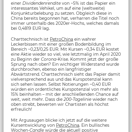
einer
Dividendenrendite
von ~5% ist das Papier ein
interessantes Vehikel, um auf eine (weltweite)
Konjunkturbelebung zu setzen. Obgleich diese in
China bereits begonnen hat, verharren die Titel noch
immer unterhalb des 2020er-Hochs, welches damals
bei 0,4819 EUR lag.
Charttechnisch ist
PetroChina
ein wahrer
Leckerbissen mit einer großen Bodenbildung im
Bereich ~0,23/0,25 EUR. Mit Kursen ~0,34 EUR kostet
eine Aktie wieder so viel, wie letztmalig im April 2020
zu Beginn der
Corona
-Krise. Kommt jetzt der große
Sprung nach oben? Ein wichtiger Widerstand wurde
durchbrochen, ebenso ein langfristiger
Abwärtstrend. Charttechnisch sieht das Papier damit
vielversprechend aus und das Kurspotenzial kann
sich sehen lassen. Selbst Notierungen ~0,40 EUR
würden ein ordentliches Kurspotenzial von mehr als
15% beinhalten – mit der anschließenden Chance auf
weit, weit mehr. Dass die
200-Tagelinie
wieder nach
oben strebt, bewerten wir Chartisten als höchst
erfreulich!
Mit Argusaugen blicke ich jetzt auf die weitere
Kursentwicklung von
PetroChina
. Ein bullisches
Wochen-
Candle
würde die aktuell positive