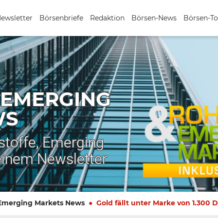
Newsletter
Börsenbriefe
Redaktion
Börsen-News
Börsen-To
 EMERGING
WS
stoffe, Emerging
einem Newsletter
 Emerging Markets News
Gold fällt unter Marke von 1.300 D