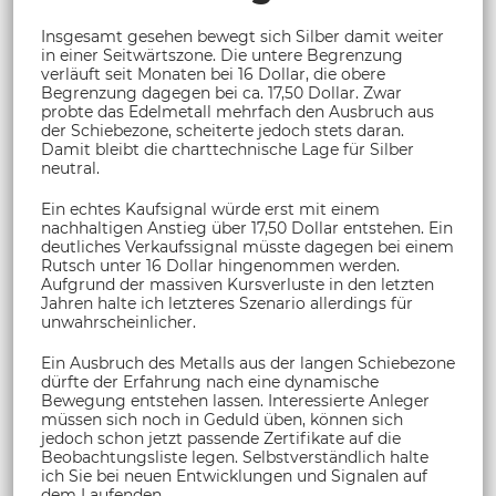
Insgesamt gesehen bewegt sich Silber damit weiter
in einer Seitwärtszone. Die untere Begrenzung
verläuft seit Monaten bei 16 Dollar, die obere
Begrenzung dagegen bei ca. 17,50 Dollar. Zwar
probte das Edelmetall mehrfach den Ausbruch aus
der Schiebezone, scheiterte jedoch stets daran.
Damit bleibt die charttechnische Lage für Silber
neutral.
Ein echtes Kaufsignal würde erst mit einem
nachhaltigen Anstieg über 17,50 Dollar entstehen. Ein
deutliches Verkaufssignal müsste dagegen bei einem
Rutsch unter 16 Dollar hingenommen werden.
Aufgrund der massiven Kursverluste in den letzten
Jahren halte ich letzteres Szenario allerdings für
unwahrscheinlicher.
Ein Ausbruch des Metalls aus der langen Schiebezone
dürfte der Erfahrung nach eine dynamische
Bewegung entstehen lassen. Interessierte Anleger
müssen sich noch in Geduld üben, können sich
jedoch schon jetzt passende Zertifikate auf die
Beobachtungsliste legen. Selbstverständlich halte
ich Sie bei neuen Entwicklungen und Signalen auf
dem Laufenden.