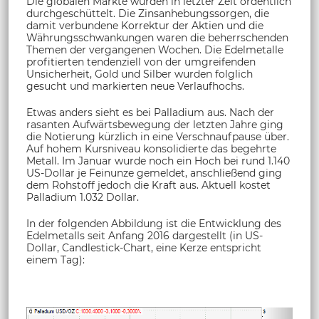
Die globalen Märkte wurden in letzter Zeit ordentlich
durchgeschüttelt. Die Zinsanhebungssorgen, die
damit verbundene Korrektur der Aktien und die
Währungsschwankungen waren die beherrschenden
Themen der vergangenen Wochen. Die Edelmetalle
profitierten tendenziell von der umgreifenden
Unsicherheit, Gold und Silber wurden folglich
gesucht und markierten neue Verlaufhochs.
Etwas anders sieht es bei Palladium aus. Nach der
rasanten Aufwärtsbewegung der letzten Jahre ging
die Notierung kürzlich in eine Verschnaufpause über.
Auf hohem Kursniveau konsolidierte das begehrte
Metall. Im Januar wurde noch ein Hoch bei rund 1.140
US-Dollar je Feinunze gemeldet, anschließend ging
dem Rohstoff jedoch die Kraft aus. Aktuell kostet
Palladium 1.032 Dollar.
In der folgenden Abbildung ist die Entwicklung des
Edelmetalls seit Anfang 2016 dargestellt (in US-
Dollar, Candlestick-Chart, eine Kerze entspricht
einem Tag):