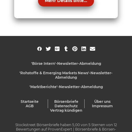
Mehr Details bitte...
'Börse Intern'-Newsletter-Abmeldung
'Rohstoffe & Emerging Markets News'-Newsletter-
Abmeldung
'Marktberichte'-Newsletter-Abmeldung
Startseite
Börsenbriefe
Über uns
AGB
Datenschutz
Impressum
Vertrag kündigen
Stockstreet Börsenbriefe
haben
5,00
von
5
Sternen von
12
Bewertungen auf
ProvenExpert
| Börsenbriefe & Börsen-