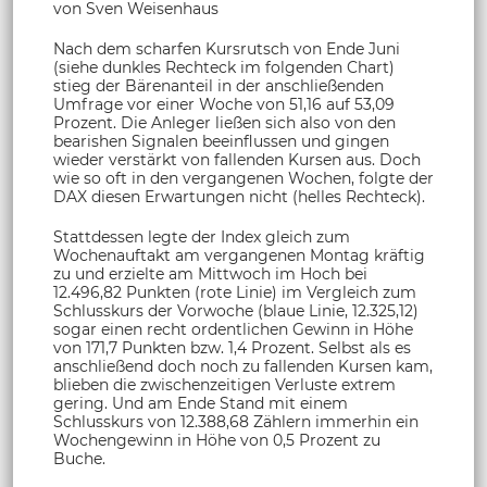
von Sven Weisenhaus
Nach dem scharfen Kursrutsch von Ende Juni
(siehe dunkles Rechteck im folgenden Chart)
stieg der Bärenanteil in der anschließenden
Umfrage vor einer Woche von 51,16 auf 53,09
Prozent. Die Anleger ließen sich also von den
bearishen Signalen beeinflussen und gingen
wieder verstärkt von fallenden Kursen aus. Doch
wie so oft in den vergangenen Wochen, folgte der
DAX diesen Erwartungen nicht (helles Rechteck).
Stattdessen legte der Index gleich zum
Wochenauftakt am vergangenen Montag kräftig
zu und erzielte am Mittwoch im Hoch bei
12.496,82 Punkten (rote Linie) im Vergleich zum
Schlusskurs der Vorwoche (blaue Linie, 12.325,12)
sogar einen recht ordentlichen Gewinn in Höhe
von 171,7 Punkten bzw. 1,4 Prozent. Selbst als es
anschließend doch noch zu fallenden Kursen kam,
blieben die zwischenzeitigen Verluste extrem
gering. Und am Ende Stand mit einem
Schlusskurs von 12.388,68 Zählern immerhin ein
Wochengewinn in Höhe von 0,5 Prozent zu
Buche.