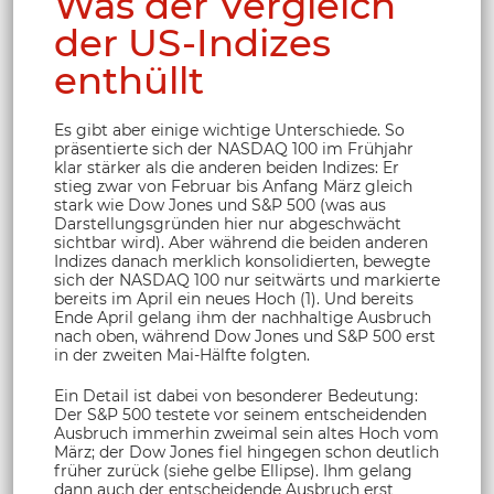
Was der Vergleich
der US-Indizes
enthüllt
Es gibt aber einige wichtige Unterschiede. So
präsentierte sich der NASDAQ 100 im Frühjahr
klar stärker als die anderen beiden Indizes: Er
stieg zwar von Februar bis Anfang März gleich
stark wie Dow Jones und S&P 500 (was aus
Darstellungsgründen hier nur abgeschwächt
sichtbar wird). Aber während die beiden anderen
Indizes danach merklich konsolidierten, bewegte
sich der NASDAQ 100 nur seitwärts und markierte
bereits im April ein neues Hoch (1). Und bereits
Ende April gelang ihm der nachhaltige Ausbruch
nach oben, während Dow Jones und S&P 500 erst
in der zweiten Mai-Hälfte folgten.
Ein Detail ist dabei von besonderer Bedeutung:
Der S&P 500 testete vor seinem entscheidenden
Ausbruch immerhin zweimal sein altes Hoch vom
März; der Dow Jones fiel hingegen schon deutlich
früher zurück (siehe gelbe Ellipse). Ihm gelang
dann auch der entscheidende Ausbruch erst