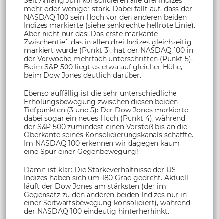
Seit Anfang Juni konsolidieren alle drei Indizes
mehr oder weniger stark. Dabei fällt auf, dass der
NASDAQ 100 sein Hoch vor den anderen beiden
Indizes markierte (siehe senkrechte hellrote Linie).
Aber nicht nur das: Das erste markante
Zwischentief, das in allen drei Indizes gleichzeitig
markiert wurde (Punkt 3), hat der NASDAQ 100 in
der Vorwoche mehrfach unterschritten (Punkt 5).
Beim S&P 500 liegt es etwa auf gleicher Höhe,
beim Dow Jones deutlich darüber.
Ebenso auffällig ist die sehr unterschiedliche
Erholungsbewegung zwischen diesen beiden
Tiefpunkten (3 und 5): Der Dow Jones markierte
dabei sogar ein neues Hoch (Punkt 4), während
der S&P 500 zumindest einen Vorstoß bis an die
Oberkante seines Konsolidierungskanals schaffte.
Im NASDAQ 100 erkennen wir dagegen kaum
eine Spur einer Gegenbewegung!
Damit ist klar: Die Stärkeverhältnisse der US-
Indizes haben sich um 180 Grad gedreht. Aktuell
läuft der Dow Jones am stärksten (der im
Gegensatz zu den anderen beiden Indizes nur in
einer Seitwärtsbewegung konsolidiert), während
der NASDAQ 100 eindeutig hinterherhinkt.