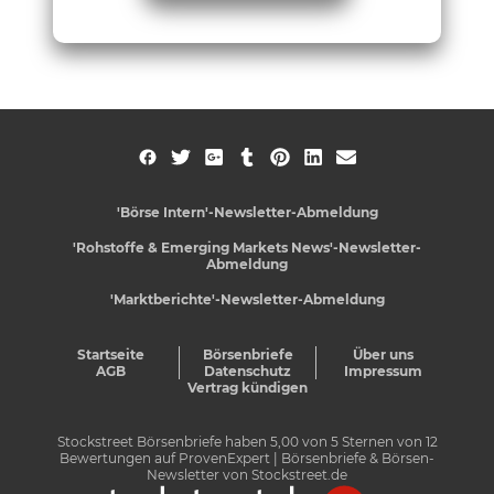
'Börse Intern'-Newsletter-Abmeldung
'Rohstoffe & Emerging Markets News'-Newsletter-
Abmeldung
'Marktberichte'-Newsletter-Abmeldung
Startseite
Börsenbriefe
Über uns
AGB
Datenschutz
Impressum
Vertrag kündigen
Stockstreet Börsenbriefe
haben
5,00
von
5
Sternen von
12
Bewertungen auf
ProvenExpert
| Börsenbriefe & Börsen-
Newsletter von Stockstreet.de