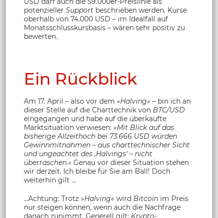
USD darf auch die 59.000er-Preislinie als
potenzieller
Support
beschrieben werden. Kurse
oberhalb von 74.000 USD – im Idealfall auf
Monatsschlusskursbasis – wären sehr positiv zu
bewerten.
Ein Rückblick
Am 17. April – also vor dem
»Halving«
– bin ich an
dieser Stelle auf die Charttechnik von
BTC/USD
eingegangen und habe auf die überkaufte
Marktsituation verwiesen:
»Mit Blick auf das
bisherige Allzeithoch bei 73.666 USD würden
Gewinnmitnahmen – aus charttechnischer Sicht
und ungeachtet des ‚Halvings‘ – nicht
überraschen.«
Genau vor dieser Situation stehen
wir derzeit. Ich bleibe für Sie am Ball! Doch
weiterhin gilt …
…Achtung: Trotz
»Halving«
wird
Bitcoin
im Preis
nur steigen können, wenn auch die Nachfrage
danach zunimmt. Generell gilt:
Krypto
-