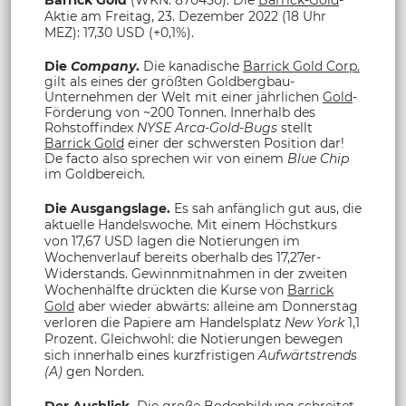
Aktie am Freitag, 23. Dezember 2022 (18 Uhr
MEZ): 17,30 USD (+0,1%).
Die
Company
.
Die kanadische
Barrick Gold Corp.
gilt als eines der größten Goldbergbau-
Unternehmen der Welt mit einer jährlichen
Gold
-
Förderung von ~200 Tonnen. Innerhalb des
Rohstoffindex
NYSE Arca-Gold-Bugs
stellt
Barrick Gold
einer der schwersten Position dar!
De facto also sprechen wir von einem
Blue Chip
im Goldbereich.
Die Ausgangslage.
Es sah anfänglich gut aus, die
aktuelle Handelswoche. Mit einem Höchstkurs
von 17,67 USD lagen die Notierungen im
Wochenverlauf bereits oberhalb des 17,27er-
Widerstands. Gewinnmitnahmen in der zweiten
Wochenhälfte drückten die Kurse von
Barrick
Gold
aber wieder abwärts: alleine am Donnerstag
verloren die Papiere am Handelsplatz
New York
1,1
Prozent. Gleichwohl: die Notierungen bewegen
sich innerhalb eines kurzfristigen
Aufwärtstrends
(A)
gen Norden.
Der Ausblick.
Die große Bodenbildung schreitet