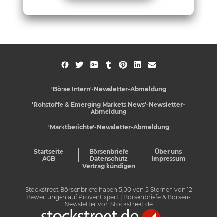
'Börse Intern'-Newsletter-Abmeldung
'Rohstoffe & Emerging Markets News'-Newsletter-
Abmeldung
'Marktberichte'-Newsletter-Abmeldung
Startseite
Börsenbriefe
Über uns
AGB
Datenschutz
Impressum
Vertrag kündigen
Stockstreet Börsenbriefe
haben
5,00
von
5
Sternen von
12
Bewertungen auf
ProvenExpert
| Börsenbriefe & Börsen-
Newsletter von Stockstreet.de