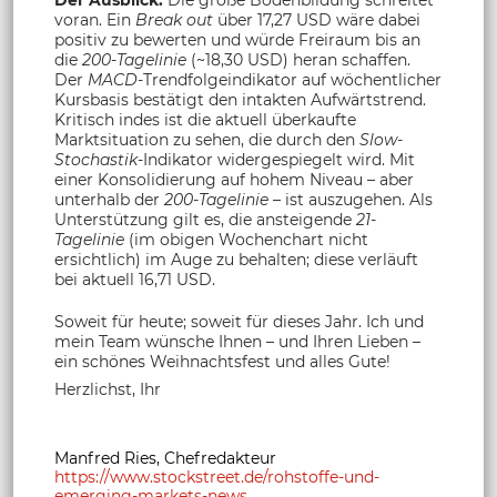
voran. Ein
Break out
über 17,27 USD wäre dabei
positiv zu bewerten und würde Freiraum bis an
die
200-Tagelinie
(~18,30 USD) heran schaffen.
Der
MACD
-Trendfolgeindikator auf wöchentlicher
Kursbasis bestätigt den intakten Aufwärtstrend.
Kritisch indes ist die aktuell überkaufte
Marktsituation zu sehen, die durch den
Slow-
Stochastik
-Indikator widergespiegelt wird. Mit
einer Konsolidierung auf hohem Niveau – aber
unterhalb der
200-Tagelinie
– ist auszugehen. Als
Unterstützung gilt es, die ansteigende
21-
Tagelinie
(im obigen Wochenchart nicht
ersichtlich) im Auge zu behalten; diese verläuft
bei aktuell 16,71 USD.
Soweit für heute; soweit für dieses Jahr. Ich und
mein Team wünsche Ihnen – und Ihren Lieben –
ein schönes Weihnachtsfest und alles Gute!
Herzlichst, Ihr
Manfred Ries, Chefredakteur
https://www.stockstreet.de/rohstoffe-und-
emerging-markets-news