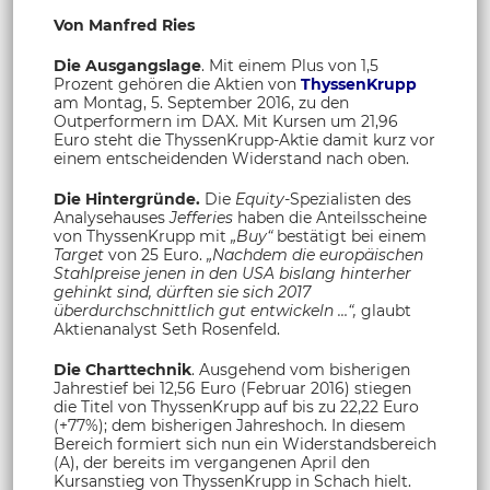
Von Manfred Ries
Die Ausgangslage
. Mit einem Plus von 1,5
Prozent gehören die Aktien von
ThyssenKrupp
am Montag, 5. September 2016, zu den
Outperformern im DAX. Mit Kursen um 21,96
Euro steht die ThyssenKrupp-Aktie damit kurz vor
einem entscheidenden Widerstand nach oben.
Die Hintergründe.
Die
Equity-
Spezialisten des
Analysehauses
Jefferies
haben die Anteilsscheine
von ThyssenKrupp mit
„Buy“
bestätigt bei einem
Target
von 25 Euro.
„Nachdem die europäischen
Stahlpreise jenen in den USA bislang hinterher
gehinkt sind, dürften sie sich 2017
überdurchschnittlich gut entwickeln …“,
glaubt
Aktienanalyst Seth Rosenfeld.
Die Charttechnik
. Ausgehend vom bisherigen
Jahrestief bei 12,56 Euro (Februar 2016) stiegen
die Titel von ThyssenKrupp auf bis zu 22,22 Euro
(+77%); dem bisherigen Jahreshoch. In diesem
Bereich formiert sich nun ein Widerstandsbereich
(A), der bereits im vergangenen April den
Kursanstieg von ThyssenKrupp in Schach hielt.