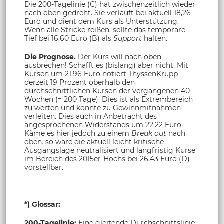
Die 200-Tagelinie (C) hat zwischenzeitlich wieder
nach oben gedreht. Sie verläuft bei aktuell 18,26
Euro und dient dem Kurs als Unterstützung.
Wenn alle Stricke reißen, sollte das temporäre
Tief bei 16,60 Euro (B) als
Support
halten.
Die Prognose.
Der Kurs will nach oben
ausbrechen! Schafft es (bislang) aber nicht. Mit
Kursen um 21,96 Euro notiert ThyssenKrupp
derzeit 19 Prozent oberhalb den
durchschnittlichen Kursen der vergangenen 40
Wochen (= 200 Tage). Dies ist als Extrembereich
zu werten und könnte zu Gewinnmitnahmen
verleiten. Dies auch in Anbetracht des
angesprochenen Widerstands um 22,22 Euro.
Käme es hier jedoch zu einem
Break out
nach
oben
,
so wäre die aktuell leicht kritische
Ausgangslage neutralisiert und langfristig Kurse
im Bereich des 2015er-Hochs bei 26,43 Euro (D)
vorstellbar.
---
*) Glossar:
200-Tagelinie:
Eine gleitende Durchschnittslinie,