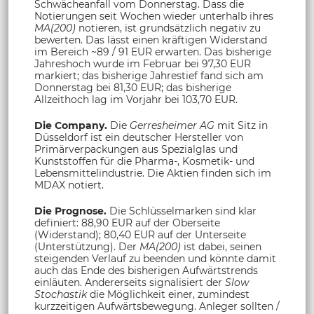
Schwächeanfall vom Donnerstag. Dass die
Notierungen seit Wochen wieder unterhalb ihres
MA(200)
notieren, ist grundsätzlich negativ zu
bewerten. Das lässt einen kräftigen Widerstand
im Bereich ~89 / 91 EUR erwarten. Das bisherige
Jahreshoch wurde im Februar bei 97,30 EUR
markiert; das bisherige Jahrestief fand sich am
Donnerstag bei 81,30 EUR; das bisherige
Allzeithoch lag im Vorjahr bei 103,70 EUR.
Die Company.
Die
Gerresheimer AG
mit Sitz in
Düsseldorf ist ein deutscher Hersteller von
Primärverpackungen aus Spezialglas und
Kunststoffen für die Pharma-, Kosmetik- und
Lebensmittelindustrie. Die Aktien finden sich im
MDAX notiert.
Die Prognose.
Die Schlüsselmarken sind klar
definiert: 88,90 EUR auf der Oberseite
(Widerstand); 80,40 EUR auf der Unterseite
(Unterstützung). Der
MA(200)
ist dabei, seinen
steigenden Verlauf zu beenden und könnte damit
auch das Ende des bisherigen Aufwärtstrends
einläuten. Andererseits signalisiert der
Slow
Stochastik
die Möglichkeit einer, zumindest
kurzzeitigen Aufwärtsbewegung. Anleger sollten /