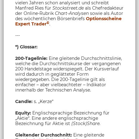
vielen Jahren schon analysiert und schreibt
Manfred Ries für
Stockstreet.de
als Chefredakteur
der Online-Rubrik
Chart-Analysen
sowie als Autor
des wöchentlichen Börsenbriefs
Optionsscheine
©
Expert Trader
.
---
*) Glossar:
200-Tagelinie:
Eine gleitende Durchschnittslinie,
welche die Durchschnittskurse der vergangenen
200 Handelstage widerspiegelt. Der Kursverlauf
wird dadurch in geglätteter Form
wiedergegeben. Die 200-Tagelinie gilt als
einfacher – aber vielbeachteter – Indikator
innerhalb der Technischen Analyse.
Candle:
s. „Kerze“
Equity:
Englischsprachige Bezeichnung für
„Aktie“. Eine andere englischsprachige
Bezeichnung für Aktie ist
(Stock)Share.
Gleitender Durchschnitt:
Eine gleitende