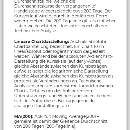
Durchschnittslinie, welche die
Durchschnittskurse der vergangenen „x“
Handelstage wiederspiegelt; etwa 200 Tage. Der
Kursverlauf wird dadurch in geglätteter Form
widergegeben. Die 200-Tagelinie gilt als einfacher
– aber vielbeachteter – Indikator innerhalb der
Technischen Analyse.
Lineare Chartdarstellung:
Auch als absolute
Chartdarstellung bezeichnet. Ein Chart kann
linear/absolut oder logarithmisch dargestellt
werden. Während bei der absoluten Aktienchart-
Darstellung die Kursskala (auf der y-Achse)
gleiche Abstände zwischen den Kursbeträgen
aufweist, zeigt die logarithmische Darstellung
gleiche Abstände zwischen den Kursbeträgen als
prozentuale Veränderungen an. Technische
Analysten arbeiten zumeist mit logarithmischen
Charts. Geht es um das Aufspüren von
Unterstützungs- und Widerstandslinien, bedient
sich der Autor dieses Beitrags gerne der
analogen Darstellungsform.
MA(200):
Abk. für: Moving Average(200) –
gemeint ist damit der Gleitende Durchschnitt
von 200 Tagen (200-Tagelinie).