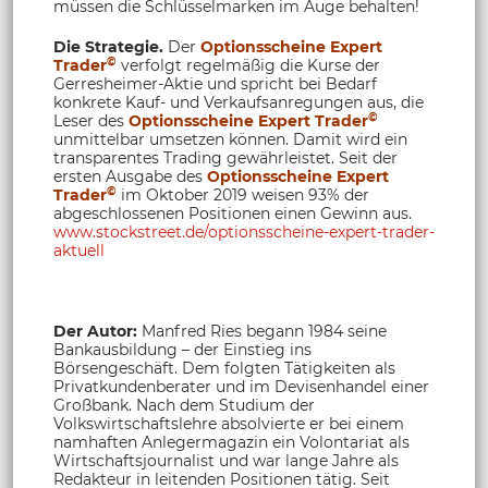
müssen die Schlüsselmarken im Auge behalten!
Die Strategie.
Der
Optionsscheine Expert
©
Trader
verfolgt regelmäßig die Kurse der
Gerresheimer-Aktie und spricht bei Bedarf
konkrete Kauf- und Verkaufsanregungen aus, die
©
Leser des
Optionsscheine Expert Trader
unmittelbar umsetzen können. Damit wird ein
transparentes Trading gewährleistet. Seit der
ersten Ausgabe des
Optionsscheine Expert
©
Trader
im Oktober 2019 weisen 93% der
abgeschlossenen Positionen einen Gewinn aus.
www.stockstreet.de/optionsscheine-expert-trader-
aktuell
Der Autor:
Manfred Ries begann 1984 seine
Bankausbildung – der Einstieg ins
Börsengeschäft. Dem folgten Tätigkeiten als
Privatkundenberater und im Devisenhandel einer
Großbank. Nach dem Studium der
Volkswirtschaftslehre absolvierte er bei einem
namhaften Anlegermagazin ein Volontariat als
Wirtschaftsjournalist und war lange Jahre als
Redakteur in leitenden Positionen tätig. Seit