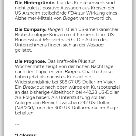
Die Hintergründe.
Für das Kursfeuerwerk sind
nicht zuletzt positive Aussagen aus Kreisen der
US-Arzneimittelbehörde
FDA
zur Wirkung eines
Alzheimer-Mittels von
Biogen
verantwortlich.
Die Company.
Biogen
ist ein US-amerikanischer
Biotechnologie-Konzern mit Firmensitz im US-
Bundesstaat
Massachusetts
. Die Aktien des
Unternehmens finden sich an der
Nasdaq
gelistet.
Die Prognose.
Das kraftvolle Plus zur
Wochenmitte zeugt von der hohen Nachfrage
nach den Papieren von
Biogen
. Charttechniker
haben jetzt als nächstes Kursziel die
Widerstandslinie bei 388,67 US-Dollar im Visier.
Ein
Break out
nach oben würde ein Kurspotenzial
an das bisherige Allzeithoch bei 442,28 US-Dollar
zur Folge haben. Als Unterstützung sollten
Anleger den Bereich zwischen 292 US-Dollar
(
MA(200)
) und der 300-US-Dollarmarke im Auge
behalten.
---
*) Glossar: