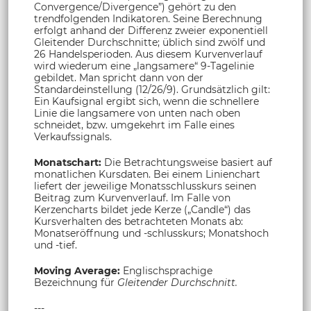
Convergence/Divergence”) gehört zu den
trendfolgenden Indikatoren. Seine Berechnung
erfolgt anhand der Differenz zweier exponentiell
Gleitender Durchschnitte; üblich sind zwölf und
26 Handelsperioden. Aus diesem Kurvenverlauf
wird wiederum eine „langsamere“ 9-Tagelinie
gebildet. Man spricht dann von der
Standardeinstellung (12/26/9). Grundsätzlich gilt:
Ein Kaufsignal ergibt sich, wenn die schnellere
Linie die langsamere von unten nach oben
schneidet, bzw. umgekehrt im Falle eines
Verkaufssignals.
Monatschart:
Die Betrachtungsweise basiert auf
monatlichen Kursdaten. Bei einem Linienchart
liefert der jeweilige Monatsschlusskurs seinen
Beitrag zum Kurvenverlauf. Im Falle von
Kerzencharts bildet jede Kerze („Candle“) das
Kursverhalten des betrachteten Monats ab:
Monatseröffnung und -schlusskurs; Monatshoch
und -tief.
Moving Average:
Englischsprachige
Bezeichnung für
Gleitender Durchschnitt.
---