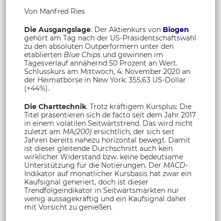
Von Manfred Ries
Die Ausgangslage
. Der Aktienkurs von
Biogen
gehört am Tag nach der US-Präsidentschaftswahl
zu den absoluten Outperformern unter den
etablierten
Blue Chips
und gewinnen im
Tagesverlauf annähernd 50 Prozent an Wert.
Schlusskurs am Mittwoch, 4. November 2020 an
der Heimatbörse in New York: 355,63 US-Dollar
(+44%).
Die Charttechnik
. Trotz kräftigem Kursplus: Die
Titel präsentieren sich de facto seit dem Jahr 2017
in einem volatilen Seitwärtstrend. Das wird nicht
zuletzt am
MA(200)
ersichtlich, der sich seit
Jahren bereits nahezu horizontal bewegt. Damit
ist dieser gleitende Durchschnitt auch kein
wirklicher Widerstand bzw. keine bedeutsame
Unterstützung für die Notierungen. Der
MACD
-
Indikator auf monatlicher Kursbasis hat zwar ein
Kaufsignal generiert, doch ist dieser
Trendfolgeindikator in Seitwärtsmärkten nur
wenig aussagekräftig und ein Kaufsignal daher
mit Vorsicht zu genießen.