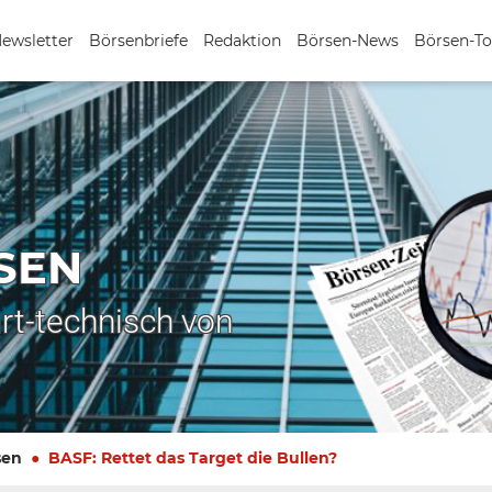
Newsletter
Börsenbriefe
Redaktion
Börsen-News
Börsen-To
SEN
rt-technisch von
sen
BASF: Rettet das Target die Bullen?