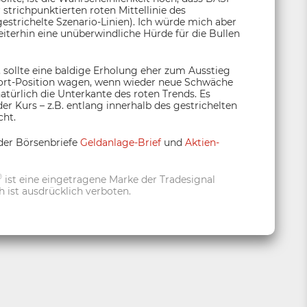
 strichpunktierten roten Mittellinie des
strichelte Szenario-Linien). Ich würde mich aber
terhin eine unüberwindliche Hürde für die Bullen
, sollte eine baldige Erholung eher zum Ausstieg
hort-Position wagen, wenn wieder neue Schwäche
atürlich die Unterkante des roten Trends. Es
er Kurs – z.B. entlang innerhalb des gestrichelten
cht.
der Börsenbriefe
Geldanlage-Brief
und
Aktien-
®
ist eine eingetragene Marke der Tradesignal
 ist ausdrücklich verboten.