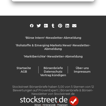
'Börse Intern'-Newsletter-Abmeldung
'Rohstoffe & Emerging Markets News'-Newsletter-
Abmeldung
'Marktberichte'-Newsletter-Abmeldung
Startseite
Börsenbriefe
Über uns
AGB
Datenschutz
Impressum
Vertrag kündigen
Stockstreet Börsenbriefe
haben
5,00
von
5
Sternen von
12
Bewertungen auf
ProvenExpert
| Börsenbriefe & Börsen-
Newsletter von Stockstreet.de