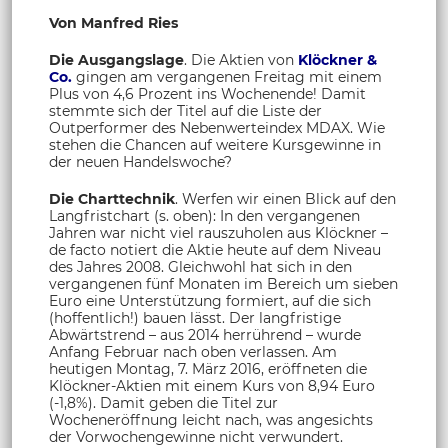
Von Manfred Ries
Die Ausgangslage
. Die Aktien von
Klöckner &
Co.
gingen am vergangenen Freitag mit einem
Plus von 4,6 Prozent ins Wochenende! Damit
stemmte sich der Titel auf die Liste der
Outperformer des Nebenwerteindex MDAX. Wie
stehen die Chancen auf weitere Kursgewinne in
der neuen Handelswoche?
Die Charttechnik
. Werfen wir einen Blick auf den
Langfristchart (s. oben): In den vergangenen
Jahren war nicht viel rauszuholen aus Klöckner –
de facto notiert die Aktie heute auf dem Niveau
des Jahres 2008. Gleichwohl hat sich in den
vergangenen fünf Monaten im Bereich um sieben
Euro eine Unterstützung formiert, auf die sich
(hoffentlich!) bauen lässt. Der langfristige
Abwärtstrend – aus 2014 herrührend – wurde
Anfang Februar nach oben verlassen. Am
heutigen Montag, 7. März 2016, eröffneten die
Klöckner-Aktien mit einem Kurs von 8,94 Euro
(-1,8%). Damit geben die Titel zur
Wocheneröffnung leicht nach, was angesichts
der Vorwochengewinne nicht verwundert.