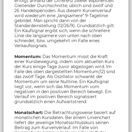
erfolgt anhand der Differenz zweier exponentiell
Gleitender Durchschnitte; üblich sind zwölf und
26 Handelsperioden. Aus diesem Kurvenverlauf
wird wiederum eine „langsamere“ 9-Tagelinie
gebildet. Man spricht dann von der
Standardeinstellung (12/26/9). Grundsätzlich gilt:
Ein Kaufsignal ergibt sich, wenn die schnellere
Linie die langsamere von unten nach oben
schneidet, bzw. umgekehrt im Falle eines
Verkaufssignals.
Momentum:
Das Momentum misst die Kraft
einer Kursbewegung, indem vom aktuellen Kurs
der Kurs einige Tage zuvor abgezogen wird. Im
Falle des oben dargestellten Momentum(12) sind
das zwölf Tage. Als Oszillator schwankt der
Momentum um seine Nulllinie. Ein Kaufsignal
liegt vor, wenn sich das Momentum vom
negativen in den positiven Bereich bewegt. Ein
Verlauf im positiven Bereich signalisiert
grundsätzlich einen Aufwärtstrend.
Monatschart:
Die Betrachtungsweise basiert auf
monatlichen Kursdaten. Bei einem Linienchart
liefert der jeweilige Monatsschlusskurs seinen
Beitrag zum Kurvenverlauf. Im Falle von