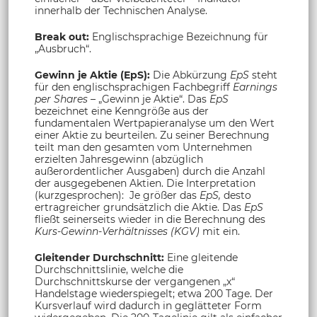
innerhalb der Technischen Analyse.
Break out:
Englischsprachige Bezeichnung für
„Ausbruch“.
Gewinn je Aktie (EpS):
Die Abkürzung
EpS
steht
für den englischsprachigen Fachbegriff
Earnings
per Shares
– „Gewinn je Aktie“. Das
EpS
bezeichnet eine Kenngröße aus der
fundamentalen Wertpapieranalyse um den Wert
einer Aktie zu beurteilen. Zu seiner Berechnung
teilt man den gesamten vom Unternehmen
erzielten Jahresgewinn (abzüglich
außerordentlicher Ausgaben) durch die Anzahl
der ausgegebenen Aktien. Die Interpretation
(kurzgesprochen): Je größer das
EpS,
desto
ertragreicher grundsätzlich die Aktie. Das
EpS
fließt seinerseits wieder in die Berechnung des
Kurs-Gewinn-Verhältnisses (KGV)
mit ein.
Gleitender Durchschnitt:
Eine gleitende
Durchschnittslinie, welche die
Durchschnittskurse der vergangenen „x“
Handelstage wiederspiegelt; etwa 200 Tage. Der
Kursverlauf wird dadurch in geglätteter Form