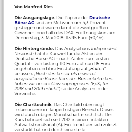
Von Manfred Ries
Die Ausgangslage
. Die Papiere der
Deutsche
Börse AG
sind am Mittwoch um 4,3 Prozent
gestiegen und waren damit die zweitgrößten
Gewinner innerhalb des DAX. Eröffnungskurs am
Donnerstag, 3. Mai 2018: 115,95 Euro (+0,4%).
Die Hintergründe.
Das Analysehaus
Independent
Research
hat ihr Kursziel für die Aktien der
Deutsche Börse AG – nach Zahlen zum ersten
Quartal – von bislang 110 Euro auf nun 115 Euro
angehoben und ihre Einstufung auf
„Halten“
belassen.
„Nach den besser als erwartet
ausgefallenen Kennziffern des Börsenbetreibers
haben wir unsere Gewinnprognosen (EpS) für
2018 und 2019 erhöht“,
so die Analysten in der
Vorwoche.
Die Charttechnik
. Das Chartbild überzeugt
insbesondere im längerfristigen Bereich. Dieses
wird durch obigen Monatschart ersichtlich. Der
Kurs befindet sich seit 2012 in einem intakten
Aufwärtstrendkanal (A). Ein Trend, der sich zuletzt
verstärkt hat und durch eine steile