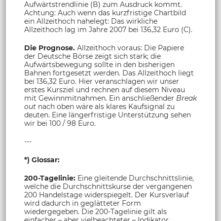
Aufwärtstrendlinie (B) zum Ausdruck kommt.
Achtung: Auch wenn das kurzfristige Chartbild
ein Allzeithoch nahelegt: Das wirkliche
Allzeithoch lag im Jahre 2007 bei 136,32 Euro (C).
Die Prognose.
Allzeithoch voraus: Die Papiere
der Deutsche Börse zeigt sich stark; die
Aufwärtsbewegung sollte in den bisherigen
Bahnen fortgesetzt werden. Das Allzeithoch liegt
bei 136,32 Euro. Hier veranschlagen wir unser
erstes Kursziel und rechnen auf diesem Niveau
mit Gewinnmitnahmen. Ein anschließender
Break
out
nach oben wäre als klares Kaufsignal zu
deuten. Eine längerfristige Unterstützung sehen
wir bei 100 / 98 Euro.
---
*) Glossar:
200-Tagelinie:
Eine gleitende Durchschnittslinie,
welche die Durchschnittskurse der vergangenen
200 Handelstage widerspiegelt. Der Kursverlauf
wird dadurch in geglätteter Form
wiedergegeben. Die 200-Tagelinie gilt als
einfacher – aber vielbeachteter – Indikator