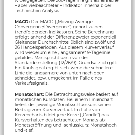
widergegeben. Die 200-Tagelinie gilt als einfacher
– aber vielbeachteter – Indikator innerhalb der
Technischen Analyse.
MACD:
Der MACD („Moving Average
Convergence/Divergence”) gehört zu den
trendfolgenden Indikatoren. Seine Berechnung
erfolgt anhand der Differenz zweier exponentiell
Gleitender Durchschnitte; üblich sind zwölf und
26 Handelsperioden. Aus diesem Kurvenverlauf
wird wiederum eine „langsamere“ 9-Tagelinie
gebildet. Man spricht dann von der
Standardeinstellung (12/26/9). Grundsätzlich gilt:
Ein Kaufsignal ergibt sich, wenn die schnellere
Linie die langsamere von unten nach oben
schneidet, bzw. umgekehrt im Falle eines
Verkaufssignals.
Monatschart:
Die Betrachtungsweise basiert auf
monatlichen Kursdaten. Bei einem Linienchart
liefert der jeweilige Monatsschlusskurs seinen
Beitrag zum Kurvenverlauf. Im Falle von
Kerzencharts bildet jede Kerze („Candle“) das
Kursverhalten des betrachteten Monats ab:
Monatseröffnung und -schlusskurs; Monatshoch
und -tief.