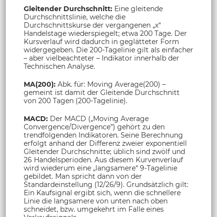
Gleitender Durchschnitt:
Eine gleitende
Durchschnittslinie, welche die
Durchschnittskurse der vergangenen „x“
Handelstage wiederspiegelt; etwa 200 Tage. Der
Kursverlauf wird dadurch in geglätteter Form
widergegeben. Die 200-Tagelinie gilt als einfacher
– aber vielbeachteter – Indikator innerhalb der
Technischen Analyse.
MA(200):
Abk. für: Moving Average(200) –
gemeint ist damit der Gleitende Durchschnitt
von 200 Tagen (200-Tagelinie).
MACD:
Der MACD („Moving Average
Convergence/Divergence”) gehört zu den
trendfolgenden Indikatoren. Seine Berechnung
erfolgt anhand der Differenz zweier exponentiell
Gleitender Durchschnitte; üblich sind zwölf und
26 Handelsperioden. Aus diesem Kurvenverlauf
wird wiederum eine „langsamere“ 9-Tagelinie
gebildet. Man spricht dann von der
Standardeinstellung (12/26/9). Grundsätzlich gilt:
Ein Kaufsignal ergibt sich, wenn die schnellere
Linie die langsamere von unten nach oben
schneidet, bzw. umgekehrt im Falle eines