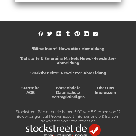
'Börse Intern'-Newsletter-Abmeldung
'Rohstoffe & Emerging Markets News'-Newsletter-
Abmeldung
'Marktberichte'-Newsletter-Abmeldung
Startseite
Börsenbriefe
Über uns
AGB
Datenschutz
Impressum
Vertrag kündigen
Stockstreet Börsenbriefe
haben
5,00
von
5
Sternen von
12
Bewertungen auf
ProvenExpert
| Börsenbriefe & Börsen-
Newsletter von Stockstreet.de