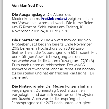
Von Manfred Ries
Die Ausgangslage
. Die Aktien des
Medienkonzerns
ProSiebenSat.1
zeigten sich in
der Vorwoche extrem schwach: Die Kurse fielen
um 13 Prozent. Schlusskurs am Freitag, 10.
November 2017: 24,96 Euro (-3,1%).
Die Charttechnik
. Die Abwärtsbewegung von
ProSiebenSat.1 begann bereits Ende November
2015 bei einem Höchstkurs von 50,95 Euro.
Seither fielen die Notierungen um 50 Prozent. Mit
der kräftigen Abwärtsbewegung aus der
Vorwoche wurde die Unterstützung um 27,91 (A)
Euro nach unten durchbrochen. Der
MACD-
Indikator auf wöchentlicher Kursbasis ist negativ
zu beurteilen und hat ein frisches Kaufsignal (D)
generiert.
Die Hintergründe.
Der Medienkonzern hat am
vergangenen Donnerstag Geschäftszahlen
vorgelegt – und damit Investoren und Analysten
enttäuscht. Auch wurde die ursprüngliche
Jahresprognose für 2017 nach unten korrigiert.