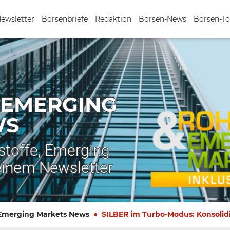
Newsletter
Börsenbriefe
Redaktion
Börsen-News
Börsen-To
 EMERGING
WS
stoffe, Emerging
einem Newsletter
 Emerging Markets News
SILBER im Turbo-Modus: Konsolid