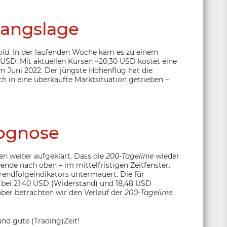
angslage
old
. In der laufenden Woche kam es zu einem
 USD. Mit aktuellen Kursen ~20,30 USD kostet eine
im Juni 2022. Der jüngste Höhenflug hat die
h in eine überkaufte Marktsituation getrieben –
ognose
n weiter aufgeklart. Dass die
200-Tagelinie
wieder
nde nach oben – im mittelfristigen Zeitfenster.
rendfolgeindikators untermauert. Die für
 bei 21,40 USD (Widerstand) und 18,48 USD
aber betrachten wir den Verlauf der
200-Tagelinie
:
nd gute (Trading)Zeit!