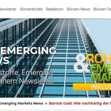
Newsletter
Börsenbriefe
Redaktion
Börsen-News
Börsen-To
 EMERGING
WS
stoffe, Emerging
einem Newsletter
 Emerging Markets News
Barrick Gold: Wie nachhaltig der K