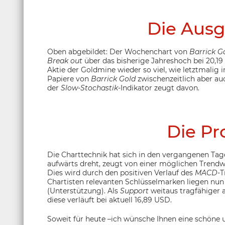
Die Ausg
Oben abgebildet: Der Wochenchart von
Barrick G
Break out
über das bisherige Jahreshoch bei 20,19
Aktie der Goldmine wieder so viel, wie letztmalig 
Papiere von
Barrick Gold
zwischenzeitlich aber auc
der
Slow-Stochastik
-Indikator zeugt davon.
Die Pr
Die Charttechnik hat sich in den vergangenen Tage
aufwärts dreht, zeugt von einer möglichen Trendwe
Dies wird durch den positiven Verlauf des
MACD
-T
Chartisten relevanten Schlüsselmarken liegen nun
(Unterstützung). Als
Support
weitaus tragfähiger 
diese verläuft bei aktuell 16,89 USD.
Soweit für heute –ich wünsche Ihnen eine schöne u