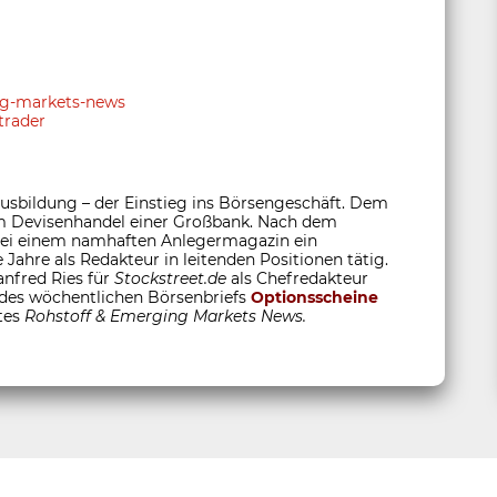
ing-markets-news
trader
sbildung – der Einstieg ins Börsengeschäft. Dem
 im Devisenhandel einer Großbank. Nach dem
 bei einem namhaften Anlegermagazin ein
 Jahre als Redakteur in leitenden Positionen tätig.
anfred Ries für
Stockstreet.de
als Chefredakteur
 des wöchentlichen Börsenbriefs
Optionsscheine
tes
Rohstoff &
Emerging Markets News.