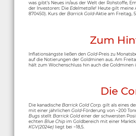
was gibt’s Neues in/aus der Welt der Rohstoffe, 
der Investoren: Die
Edelmetalle
! Heute gilt meine
870450). Kurs der
Barrick Gold
-Aktie am Freitag, 
Zum Hin
Inflationsängste ließen den
Gold
-Preis zu Monatsbe
auf die Notierungen der Goldminen
aus. Am Freita
hält zum Wochenschluss hin auch die Goldminen i
Die C
Die kanadische
Barrick Gold Corp.
gilt als eines 
mit einer jährlichen
Gold
-Förderung von ~200 Tonn
Bugs
stellt
Barrick Gold
einer der schwersten Posi
echten
Blue Chip
im Goldbereich mit einer Marktka
KGV(2024e)
liegt bei ~18,5.