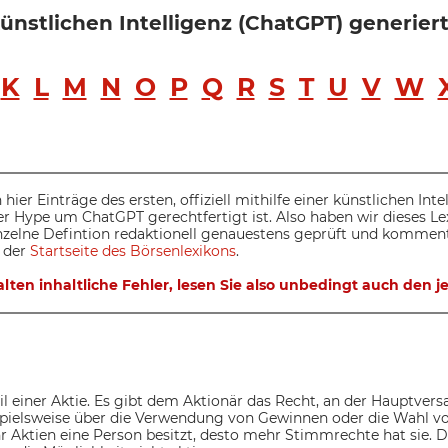
 künstlichen Intelligenz (ChatGPT) generie
K
L
M
N
O
P
Q
R
S
T
U
V
W
 hier Einträge des ersten, offiziell mithilfe einer künstlichen Int
der Hype um ChatGPT gerechtfertigt ist. Also haben wir dieses L
inzelne Defintion redaktionell genauestens geprüft und komment
 der
Startseite des Börsenlexikons
.
lten inhaltliche Fehler, lesen Sie also unbedingt auch den
eil einer Aktie. Es gibt dem Aktionär das Recht, an der Haupt
spielsweise über die Verwendung von Gewinnen oder die Wahl v
hr Aktien eine Person besitzt, desto mehr Stimmrechte hat sie.