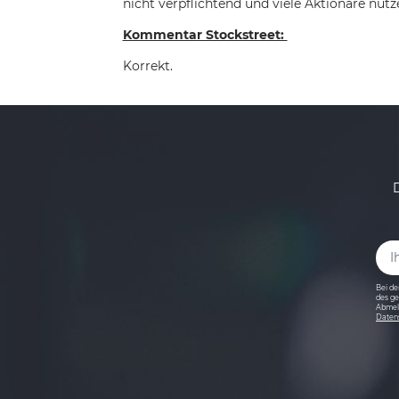
nicht verpflichtend und viele Aktionäre nutze
Kommentar Stockstreet:
Korrekt.
Bei de
des ge
Abmeld
Daten