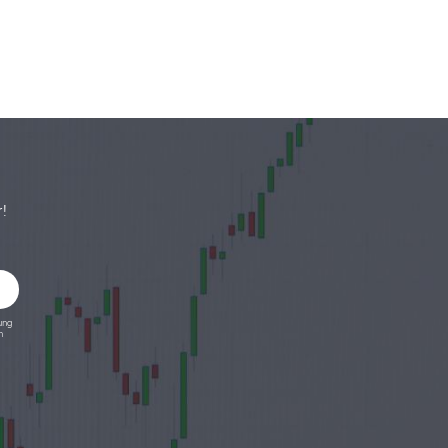
!
ung
n