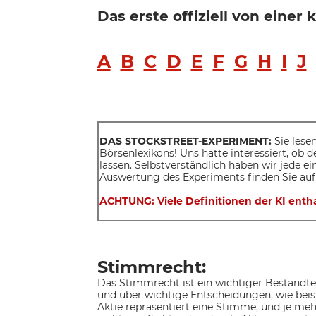
Das erste offiziell von einer
A
B
C
D
E
F
G
H
I
J
DAS STOCKSTREET-EXPERIMENT:
Sie lesen
Börsenlexikons! Uns hatte interessiert, ob 
lassen. Selbstverständlich haben wir jede e
Auswertung des Experiments finden Sie auf
ACHTUNG: Viele Definitionen der KI entha
Stimmrecht:
Das Stimmrecht ist ein wichtiger Bestandt
und über wichtige Entscheidungen, wie bei
Aktie repräsentiert eine Stimme, und je me