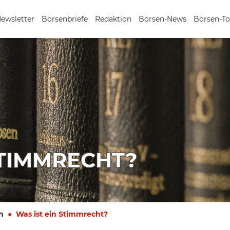
Newsletter
Börsenbriefe
Redaktion
Börsen-News
Börsen-To
STIMMRECHT?
n
Was ist ein Stimmrecht?