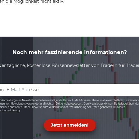
n die Möglichkeit nicht aktiv.
Noch mehr faszinierende Informationen?
Der tägliche, kostenlose Börsennewsletter von Tradern für Trader
r Anmeldung zum Newsletter erheben wir folgende Daten: E-Mail-Adresse. Diese wird ausschließlich zur Versend
nannten Newsletters verwendet und nicht an Dritte weitergegeben. Den Newsletter können Sie jederzeit über de
elink abbestellen. Mehr Hinweise zum Widerruf und der Verarbeitung der Daten geben wir in unserer
schutzerklärung
.
Jetzt anmelden!