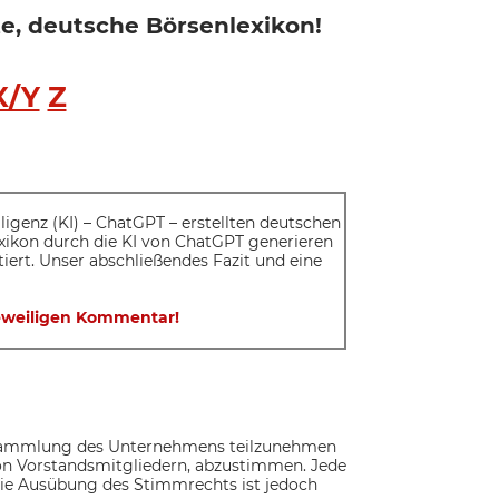
rte, deutsche Börsenlexikon!
X/Y
Z
elligenz (KI) – ChatGPT – erstellten deutschen
exikon durch die KI von ChatGPT generieren
iert. Unser abschließendes Fazit und eine
 jeweiligen Kommentar!
versammlung des Unternehmens teilzunehmen
on Vorstandsmitgliedern, abzustimmen. Jede
 Die Ausübung des Stimmrechts ist jedoch