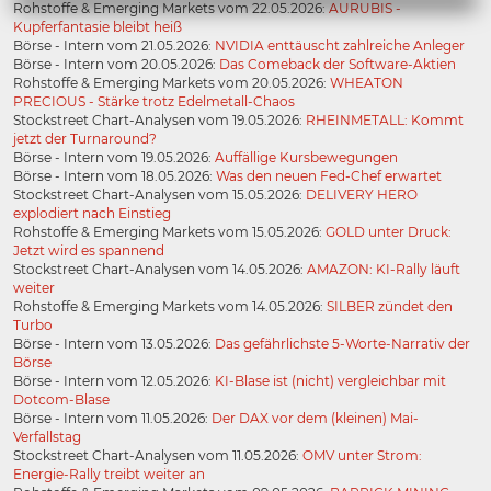
Rohstoffe & Emerging Markets vom 22.05.2026:
AURUBIS -
Kupferfantasie bleibt heiß
Börse - Intern vom 21.05.2026:
NVIDIA enttäuscht zahlreiche Anleger
Börse - Intern vom 20.05.2026:
Das Comeback der Software-Aktien
Rohstoffe & Emerging Markets vom 20.05.2026:
WHEATON
PRECIOUS - Stärke trotz Edelmetall-Chaos
Stockstreet Chart-Analysen vom 19.05.2026:
RHEINMETALL: Kommt
jetzt der Turnaround?
Börse - Intern vom 19.05.2026:
Auffällige Kursbewegungen
Börse - Intern vom 18.05.2026:
Was den neuen Fed-Chef erwartet
Stockstreet Chart-Analysen vom 15.05.2026:
DELIVERY HERO
explodiert nach Einstieg
Rohstoffe & Emerging Markets vom 15.05.2026:
GOLD unter Druck:
Jetzt wird es spannend
Stockstreet Chart-Analysen vom 14.05.2026:
AMAZON: KI-Rally läuft
weiter
Rohstoffe & Emerging Markets vom 14.05.2026:
SILBER zündet den
Turbo
Börse - Intern vom 13.05.2026:
Das gefährlichste 5-Worte-Narrativ der
Börse
Börse - Intern vom 12.05.2026:
KI-Blase ist (nicht) vergleichbar mit
Dotcom-Blase
Börse - Intern vom 11.05.2026:
Der DAX vor dem (kleinen) Mai-
Verfallstag
Stockstreet Chart-Analysen vom 11.05.2026:
OMV unter Strom:
Energie-Rally treibt weiter an