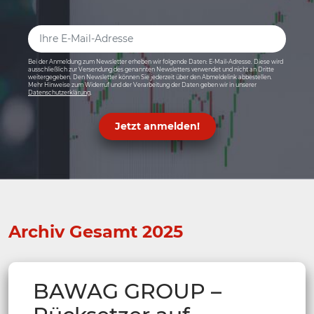
Bei der Anmeldung zum Newsletter erheben wir folgende Daten: E-Mail-Adresse. Diese wird
ausschließlich zur Versendung des genannten Newsletters verwendet und nicht an Dritte
weitergegeben. Den Newsletter können Sie jederzeit über den Abmeldelink abbestellen.
Mehr Hinweise zum Widerruf und der Verarbeitung der Daten geben wir in unserer
Datenschutzerklärung
.
Jetzt anmelden!
Archiv Gesamt 2025
BAWAG GROUP –