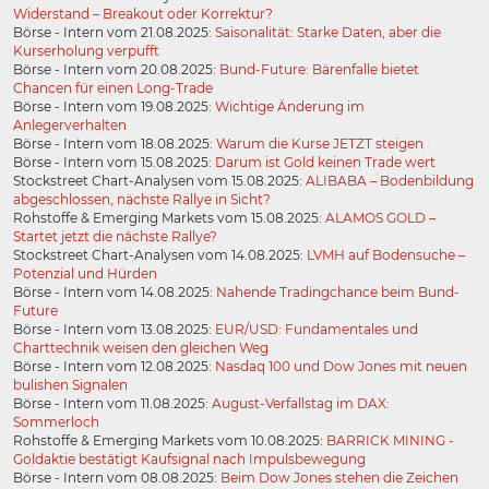
Widerstand – Breakout oder Korrektur?
Börse - Intern vom 21.08.2025:
Saisonalität: Starke Daten, aber die
Kurserholung verpufft
Börse - Intern vom 20.08.2025:
Bund-Future: Bärenfalle bietet
Chancen für einen Long-Trade
Börse - Intern vom 19.08.2025:
Wichtige Änderung im
Anlegerverhalten
Börse - Intern vom 18.08.2025:
Warum die Kurse JETZT steigen
Börse - Intern vom 15.08.2025:
Darum ist Gold keinen Trade wert
Stockstreet Chart-Analysen vom 15.08.2025:
ALIBABA – Bodenbildung
abgeschlossen, nächste Rallye in Sicht?
Rohstoffe & Emerging Markets vom 15.08.2025:
ALAMOS GOLD –
Startet jetzt die nächste Rallye?
Stockstreet Chart-Analysen vom 14.08.2025:
LVMH auf Bodensuche –
Potenzial und Hürden
Börse - Intern vom 14.08.2025:
Nahende Tradingchance beim Bund-
Future
Börse - Intern vom 13.08.2025:
EUR/USD: Fundamentales und
Charttechnik weisen den gleichen Weg
Börse - Intern vom 12.08.2025:
Nasdaq 100 und Dow Jones mit neuen
bulishen Signalen
Börse - Intern vom 11.08.2025:
August-Verfallstag im DAX:
Sommerloch
Rohstoffe & Emerging Markets vom 10.08.2025:
BARRICK MINING -
Goldaktie bestätigt Kaufsignal nach Impulsbewegung
Börse - Intern vom 08.08.2025:
Beim Dow Jones stehen die Zeichen